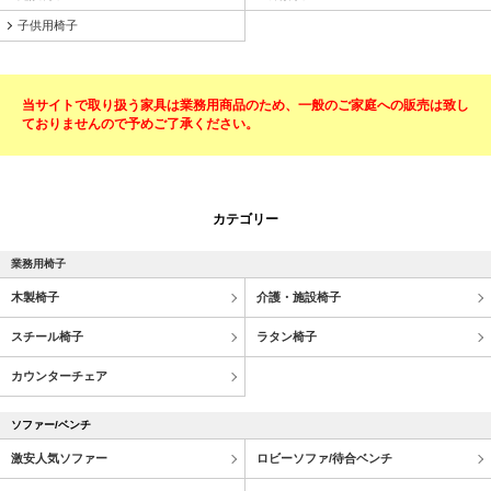
子供用椅子
当サイトで取り扱う家具は業務用商品のため、一般のご家庭への販売は致し
ておりませんので予めご了承ください。
カテゴリー
業務用椅子
木製椅子
介護・施設椅子
スチール椅子
ラタン椅子
カウンターチェア
ソファー/ベンチ
激安人気ソファー
ロビーソファ/待合ベンチ