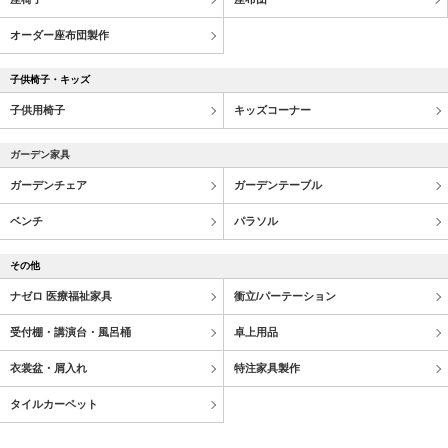
オーダー座布団製作
子供椅子・キッズ
子供用椅子
キッズコーナー
ガーデン家具
ガーデンチェア
ガーデンテーブル
ベンチ
パラソル
その他
ナゼロ 医療福祉家具
衝立/パーテーション
受付棚・講演台・風呂桶
卓上用品
衣裳盆・屑入れ
特注家具製作
タイルカーペット