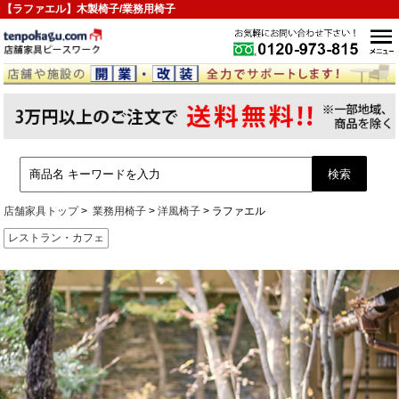
【ラファエル】木製椅子/業務用椅子
店舗家具トップ
業務用椅子
洋風椅子
ラファエル
レストラン・カフェ