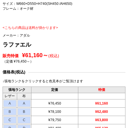
サイズ：W660×D550×H740(SH450 /AH650)
フレーム：オーク材
<こちらの商品は送料が掛かります>
メーカー：
アダル
ラファエル
¥61,160～
販売特価
(税込)
（定価 ¥76,450～
）
価格表(税込)
↓張地ランクをクリックすると色見本がご覧頂けます
張地ランク
定価
特価
レザー
布
A
A
¥76,450
¥61,160
B
B
¥78,100
¥62,480
C
C
¥79,750
¥63,800