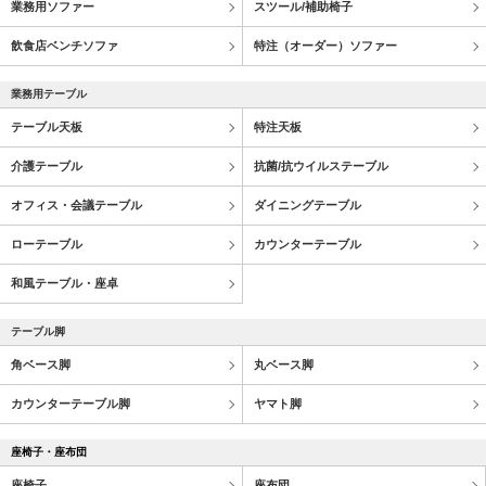
業務用ソファー
スツール/補助椅子
飲食店ベンチソファ
特注（オーダー）ソファー
業務用テーブル
テーブル天板
特注天板
介護テーブル
抗菌/抗ウイルステーブル
オフィス・会議テーブル
ダイニングテーブル
ローテーブル
カウンターテーブル
和風テーブル・座卓
テーブル脚
角ベース脚
丸ベース脚
カウンターテーブル脚
ヤマト脚
座椅子・座布団
座椅子
座布団