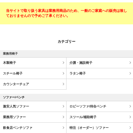
当サイトで取り扱う家具は業務用商品のため、一般のご家庭への販売は致し
ておりませんので予めご了承ください。
カテゴリー
業務用椅子
木製椅子
介護・施設椅子
スチール椅子
ラタン椅子
カウンターチェア
ソファー/ベンチ
激安人気ソファー
ロビーソファ/待合ベンチ
業務用ソファー
スツール/補助椅子
飲食店ベンチソファ
特注（オーダー）ソファー