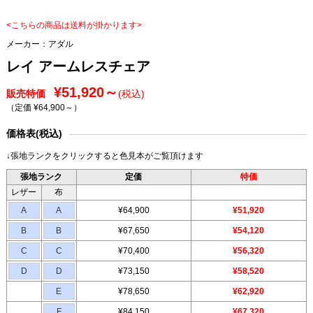
<こちらの商品は送料が掛かります>
メーカー：
アダル
レイ アームレスチェア
¥51,920～
販売特価
(税込)
（定価 ¥64,900～
）
価格表(税込)
↓張地ランクをクリックすると色見本がご覧頂けます
張地ランク
定価
特価
レザー
布
A
A
¥64,900
¥51,920
B
B
¥67,650
¥54,120
C
C
¥70,400
¥56,320
D
D
¥73,150
¥58,520
E
¥78,650
¥62,920
F
¥84,150
¥67,320