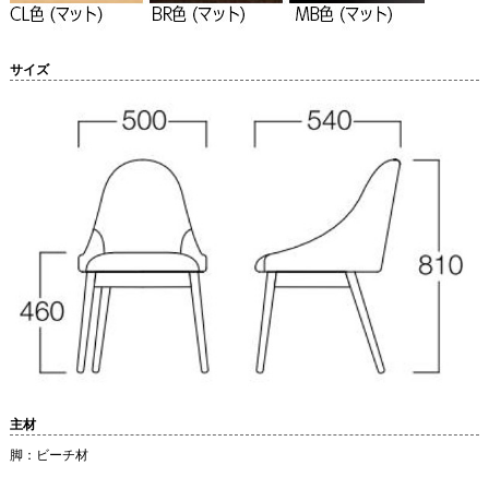
サイズ
主材
脚：ビーチ材