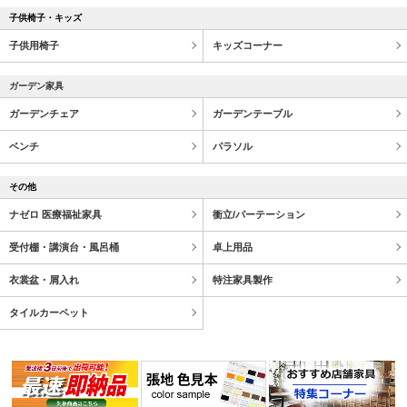
子供椅子・キッズ
子供用椅子
キッズコーナー
ガーデン家具
ガーデンチェア
ガーデンテーブル
ベンチ
パラソル
その他
ナゼロ 医療福祉家具
衝立/パーテーション
受付棚・講演台・風呂桶
卓上用品
衣裳盆・屑入れ
特注家具製作
タイルカーペット