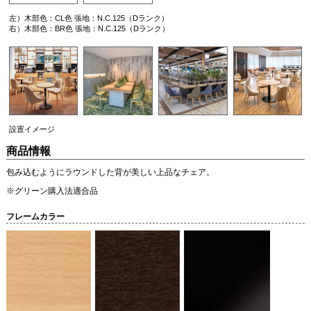
左）木部色：CL色 張地：N.C.125（Dランク）
右）木部色：BR色 張地：N.C.125（Dランク）
設置イメージ
商品情報
包み込むようにラウンドした背が美しい上品なチェア。
※グリーン購入法適合品
フレームカラー