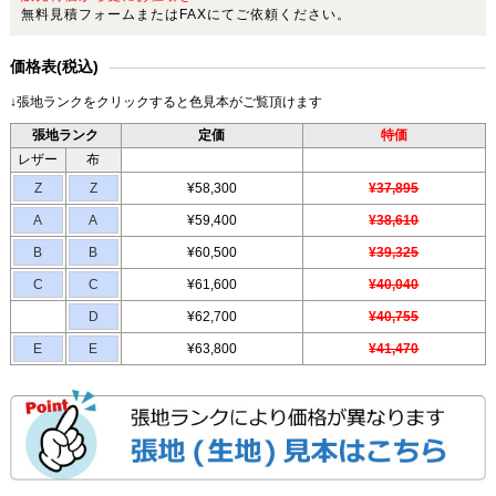
無料見積フォームまたはFAXにてご依頼ください。
価格表(税込)
↓張地ランクをクリックすると色見本がご覧頂けます
張地ランク
定価
特価
レザー
布
Z
Z
¥58,300
¥37,895
A
A
¥59,400
¥38,610
B
B
¥60,500
¥39,325
C
C
¥61,600
¥40,040
D
¥62,700
¥40,755
E
E
¥63,800
¥41,470