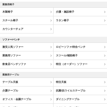
業務用椅子
木製椅子
介護・施設椅子
スチール椅子
ラタン椅子
カウンターチェア
ソファー/ベンチ
激安人気ソファー
ロビーソファ/待合ベンチ
業務用ソファー
スツール/補助椅子
飲食店ベンチソファ
特注（オーダー）ソファー
業務用テーブル
テーブル天板
特注天板
介護テーブル
抗菌/抗ウイルステーブル
オフィス・会議テーブル
ダイニングテーブル