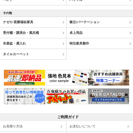
その他
ナゼロ 医療福祉家具
衝立/パーテーション
受付棚・講演台・風呂桶
卓上用品
衣裳盆・屑入れ
特注家具製作
タイルカーペット
ご利用ガイド
お見積り方法
お支払いについて