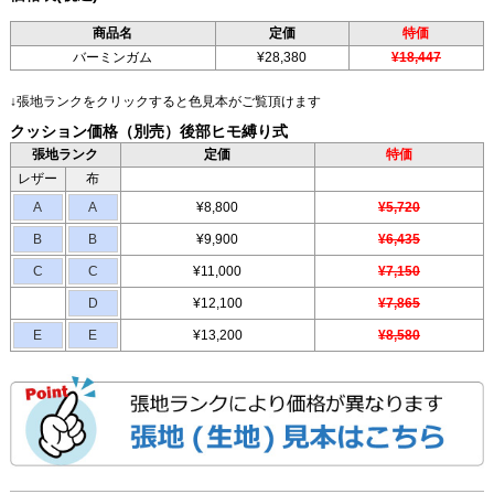
商品名
定価
特価
バーミンガム
¥28,380
¥18,447
↓張地ランクをクリックすると色見本がご覧頂けます
クッション価格（別売）後部ヒモ縛り式
張地ランク
定価
特価
レザー
布
A
A
¥8,800
¥5,720
B
B
¥9,900
¥6,435
C
C
¥11,000
¥7,150
D
¥12,100
¥7,865
E
E
¥13,200
¥8,580