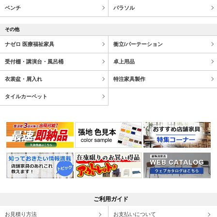
ベンチ
パラソル
その他
ナゼロ 医療福祉家具
衝立/パーテーション
受付棚・講演台・風呂桶
卓上用品
衣裳盆・屑入れ
特注家具製作
タイルカーペット
ご利用ガイド
お見積り方法
お支払いについて