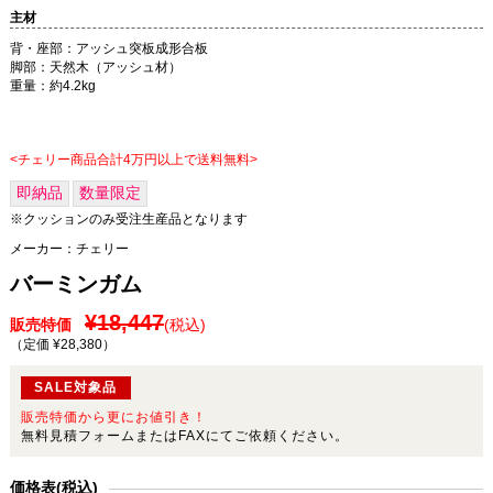
主材
背・座部：アッシュ突板成形合板
脚部：天然木（アッシュ材）
重量：約4.2kg
<チェリー商品合計4万円以上で送料無料>
即納品
数量限定
※クッションのみ受注生産品となります
メーカー：
チェリー
バーミンガム
¥18,447
販売特価
(税込)
（定価 ¥28,380
）
SALE対象品
販売特価から更にお値引き！
無料見積フォームまたはFAXにてご依頼ください。
価格表(税込)