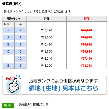
価格表(税込)
↓張地ランクをクリックすると色見本がご覧頂けます
張地ランク
定価
特価
レザー
布
Z
Z
¥38,720
¥25,168
A
A
¥39,600
¥25,740
B
B
¥40,480
¥26,312
C
C
¥41,360
¥26,884
D
¥42,240
¥27,456
E
E
¥43,120
¥28,028
受注後10日前後で出荷
納期