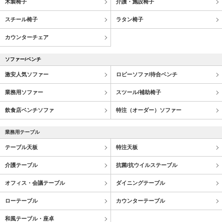
木製椅子
介護・施設椅子
スチール椅子
ラタン椅子
カウンターチェア
ソファー/ベンチ
激安人気ソファー
ロビーソファ/待合ベンチ
業務用ソファー
スツール/補助椅子
飲食店ベンチソファ
特注（オーダー）ソファー
業務用テーブル
テーブル天板
特注天板
介護テーブル
抗菌/抗ウイルステーブル
オフィス・会議テーブル
ダイニングテーブル
ローテーブル
カウンターテーブル
和風テーブル・座卓