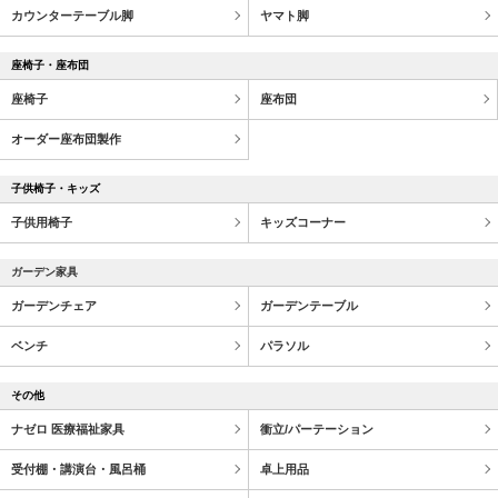
カウンターテーブル脚
ヤマト脚
座椅子・座布団
座椅子
座布団
オーダー座布団製作
子供椅子・キッズ
子供用椅子
キッズコーナー
ガーデン家具
ガーデンチェア
ガーデンテーブル
ベンチ
パラソル
その他
ナゼロ 医療福祉家具
衝立/パーテーション
受付棚・講演台・風呂桶
卓上用品