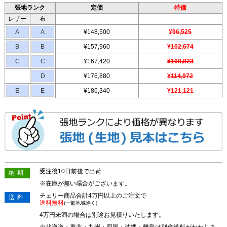
張地ランク
定価
特価
レザー
布
A
A
¥148,500
¥96,525
B
B
¥157,960
¥102,674
C
C
¥167,420
¥108,823
D
¥176,880
¥114,972
E
E
¥186,340
¥121,121
受注後10日前後で出荷
納期
※在庫が無い場合がございます。
チェリー商品合計4万円以上のご注文で
送料
送料無料
(一部地域除く)
4万円未満の場合は別途お見積りいたします。