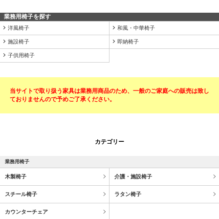
業務用椅子を探す
洋風椅子
和風・中華椅子
施設椅子
即納椅子
子供用椅子
当サイトで取り扱う家具は業務用商品のため、一般のご家庭への販売は致し
ておりませんので予めご了承ください。
カテゴリー
業務用椅子
木製椅子
介護・施設椅子
スチール椅子
ラタン椅子
カウンターチェア