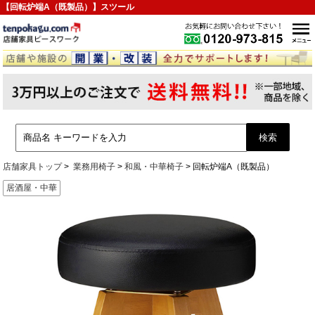
【回転炉端A（既製品）】スツール
店舗家具トップ
業務用椅子
和風・中華椅子
回転炉端A（既製品）
居酒屋・中華