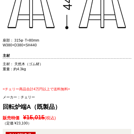
座部： 315φ･T=80mm
W380×D380×SH440
主材
主材： 天然木（ゴム材）
重量：約4.3kg
<チェリー商品合計4万円以上で送料無料>
メーカー：
チェリー
回転炉端A（既製品）
¥15,015
販売特価
(税込)
（定価 ¥23,100
）