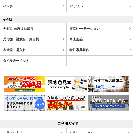
ベンチ
パラソル
その他
ナゼロ 医療福祉家具
衝立/パーテーション
受付棚・講演台・風呂桶
卓上用品
衣裳盆・屑入れ
特注家具製作
タイルカーペット
ご利用ガイド
お見積り方法
お支払いについて