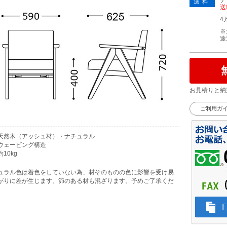
チ
送料
送
4
※
途
お見積りと納
ご利用ガ
天然木（アッシュ材）・ナチュラル
ウェービング構造
10kg
ュラル色は着色をしていない為、材そのものの色に影響を受け易
がりに差が生じます。節のある材も混ざります。予めご了承くだ