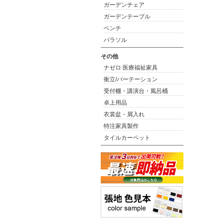
ガーデンチェア
ガーデンテーブル
ベンチ
パラソル
その他
ナゼロ 医療福祉家具
衝立/パーテーション
受付棚・講演台・風呂桶
卓上用品
衣裳盆・屑入れ
特注家具製作
タイルカーペット