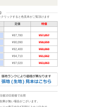
)
をクリックすると色見本がご覧頂けます
ク
定価
特価
¥87,780
¥57,057
¥90,090
¥58,559
¥92,400
¥60,060
¥94,710
¥61,562
¥97,020
¥63,063
注後10日前後で出荷
在庫が無い場合がございます。