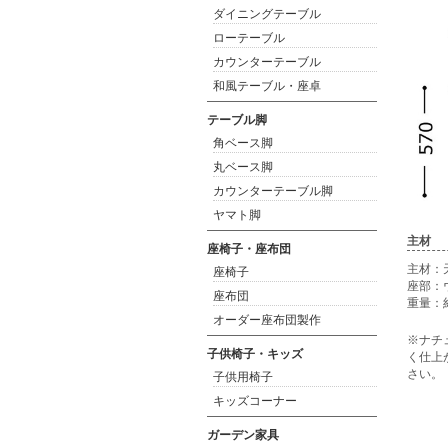
ダイニングテーブル
ローテーブル
カウンターテーブル
和風テーブル・座卓
テーブル脚
角ベース脚
丸ベース脚
カウンターテーブル脚
ヤマト脚
主材
座椅子・座布団
主材：
座椅子
座部：
座布団
重量：約
オーダー座布団製作
※ナチ
子供椅子・キッズ
く仕上
さい。
子供用椅子
キッズコーナー
ガーデン家具