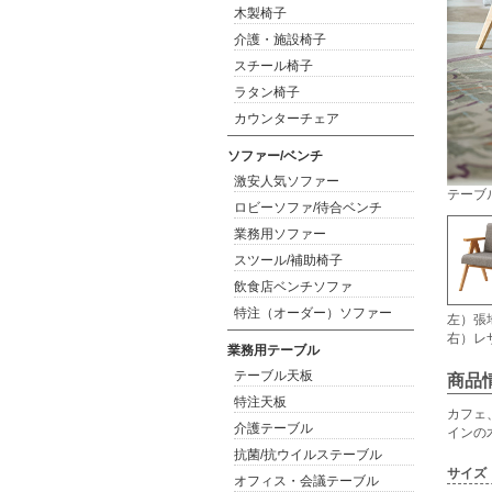
木製椅子
介護・施設椅子
スチール椅子
ラタン椅子
カウンターチェア
ソファー/ベンチ
激安人気ソファー
テーブ
ロビーソファ/待合ベンチ
業務用ソファー
スツール/補助椅子
飲食店ベンチソファ
特注（オーダー）ソファー
左）張
右）レ
業務用テーブル
テーブル天板
商品
特注天板
カフェ
介護テーブル
インの
抗菌/抗ウイルステーブル
サイズ
オフィス・会議テーブル