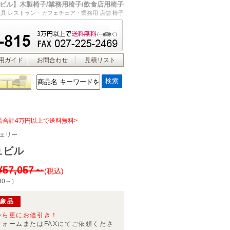
ビル】木製椅子/業務用椅子/飲食店用椅子
具 レストラン・カフェチェア・業務用 店舗 椅子
用ガイド
お問合わせ
見積リスト
品合計4万円以上で送料無料>
ェリー
ュビル
¥57,057～
(税込)
80～
）
対象品
から更にお値引き！
フォームまたはFAXにてご依頼くださ