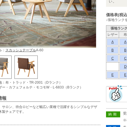
い。
価格表(税込
↓張地ランク
張地ラン
レザー
布
A
A
ル：
スカッシュテーブル
A-60
B
B
C
C
D
E
E
地：布・トラッド・TR-2001（Dランク）
ザー・カフェフォルテ・モコモW・L-6833（Bランク）
情報
、サロン、待合ロビーなど幅広い業種で活躍するシンプルなデザ
木製チェアです。
受
納期
※