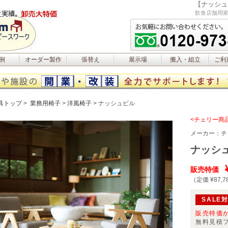
【ナッシュ
飲食店舗用家
例
オーダー製作
張替え
展示場
搬入・組立
ご利
具トップ
業務用椅子
洋風椅子
ナッシュビル
<チェリー商
メーカー：
チ
ナッシ
販売特価
（定価 ¥87,7
SALE
販売特価
無料見積