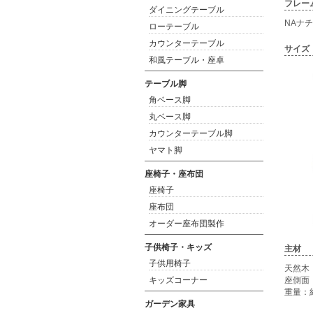
フレー
ダイニングテーブル
NAナ
ローテーブル
カウンターテーブル
サイズ
和風テーブル・座卓
テーブル脚
角ベース脚
丸ベース脚
カウンターテーブル脚
ヤマト脚
座椅子・座布団
座椅子
座布団
オーダー座布団製作
子供椅子・キッズ
主材
子供用椅子
天然木
キッズコーナー
座側面
重量：約
ガーデン家具