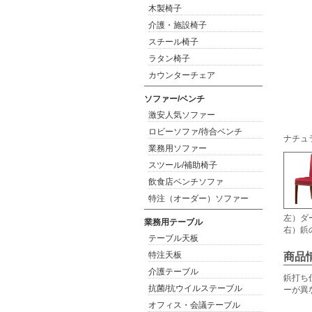
木製椅子
介護・施設椅子
スチール椅子
ラタン椅子
カウンターチェア
ソファー/ベンチ
激安人気ソファー
ロビーソファ/待合ベンチ
ナチュ
業務用ソファー
スツール/補助椅子
飲食店ベンチソファ
特注（オーダー）ソファー
左）ダ
業務用テーブル
右）鋲
テーブル天板
特注天板
商品
介護テーブル
鋲打ち
抗菌/抗ウイルステーブル
ーが異
オフィス・会議テーブル