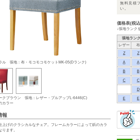
無料見積
い。
価格表(税込
↓張地ランク
張地ラン
レザー
布
Z
Z
ラル 張地：布・モコモコモケットMK-05(Dランク)
A
A
B
B
C
C
D
ークブラウン 張地：レザー・プルアップL-6446(C)
E
E
のカラー
情報
仕上げのクラシカルなチェア。フレームカラーによって鋲のカラ
なります。