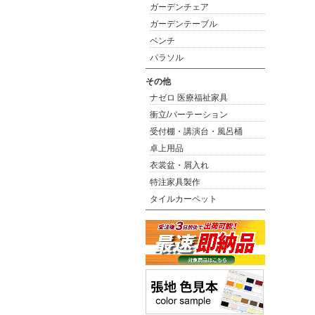
ガーデンチェア
ガーデンテーブル
ベンチ
パラソル
その他
ナゼロ 医療福祉家具
衝立/パーテーション
受付棚・講演台・風呂桶
卓上用品
衣裳盆・屑入れ
特注家具製作
タイルカーペット