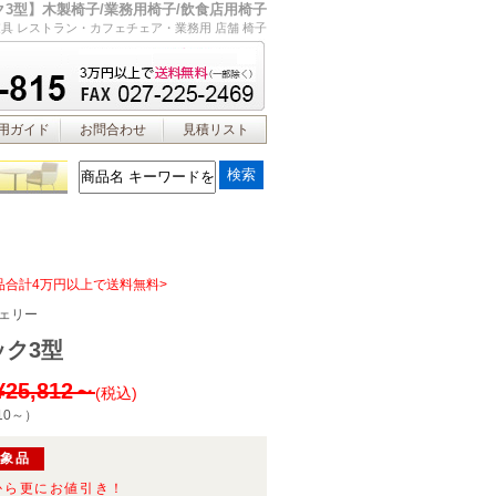
3型】木製椅子/業務用椅子/飲食店用椅子
具 レストラン・カフェチェア・業務用 店舗 椅子
用ガイド
お問合わせ
見積リスト
品合計4万円以上で送料無料>
ェリー
ック3型
¥25,812～
(税込)
10～
）
対象品
から更にお値引き！