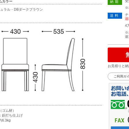
受
ムカラー
納期
※
チュラル・DBダークブラウン
チ
送料
送
4
※
途
お見積りと納
ご利用ガ
（ゴム材）
：鋲打ち仕上げ
6.3kg