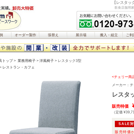
【レスタック
飲食店舗用家
例
オーダー製作
張替え
展示場
搬入・組立
ご利
具トップ
業務用椅子
洋風椅子
レスタック3型
レストラン・カフェ
<チェリー商
メーカー：
チ
レスタ
販売特価
（定価 ¥39,7
SALE
販売特価