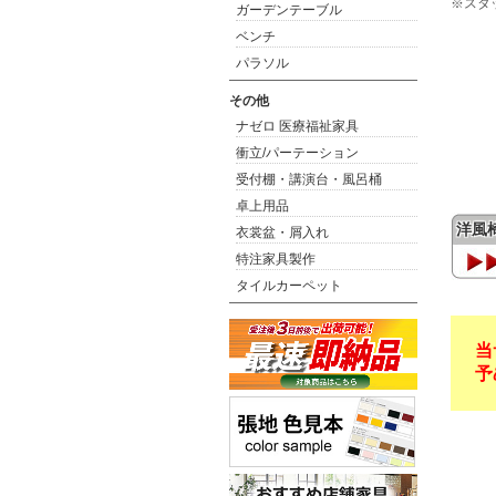
※スタ
ガーデンテーブル
ベンチ
パラソル
その他
ナゼロ 医療福祉家具
衝立/パーテーション
受付棚・講演台・風呂桶
卓上用品
洋風
衣裳盆・屑入れ
特注家具製作
タイルカーペット
当
予