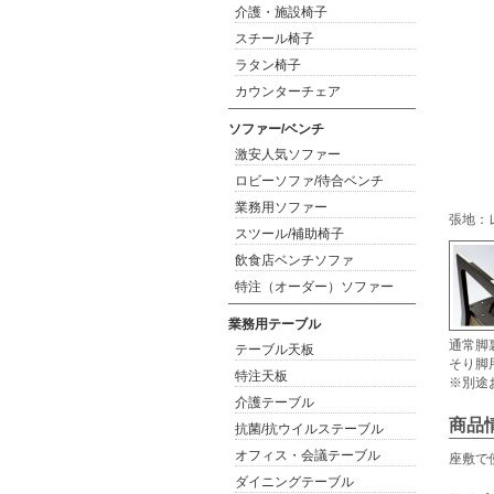
介護・施設椅子
スチール椅子
ラタン椅子
カウンターチェア
ソファー/ベンチ
激安人気ソファー
ロビーソファ/待合ベンチ
業務用ソファー
張地：
スツール/補助椅子
飲食店ベンチソファ
特注（オーダー）ソファー
業務用テーブル
通常脚
テーブル天板
そり脚
特注天板
※別途
介護テーブル
商品
抗菌/抗ウイルステーブル
オフィス・会議テーブル
座敷で
ダイニングテーブル