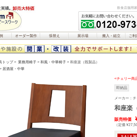
飲食店舗用家
例
オーダー製作
張替え
展示場
搬入・組立
ご利
具トップ
業務用椅子
和風・中華椅子
和座楽（既製品）
居酒屋・中華
<チェリー商
即納品
メーカー：
チ
和座楽
販売特価
（定価 ¥27,5
SALE