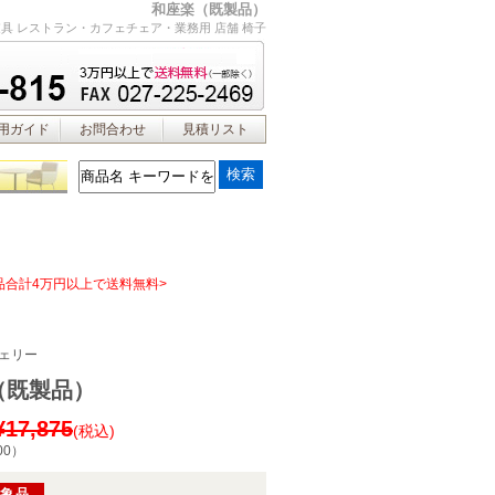
和座楽（既製品）
具 レストラン・カフェチェア・業務用 店舗 椅子
用ガイド
お問合わせ
見積リスト
品合計4万円以上で送料無料>
ェリー
（既製品）
¥17,875
(税込)
00
）
対象品