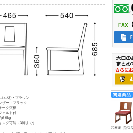
関連商品
(ゴム材)・ブラウン
レザー・ブラック
オーク突板
フェルト付
6.9kg
キング可能（3脚まで）
和座楽（別張