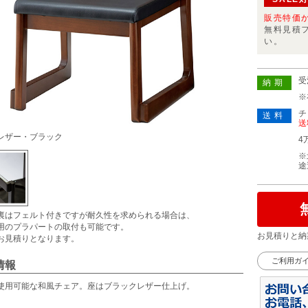
販売特価
無料見積
い。
受
納期
※
チ
送料
送
レザー・ブラック
4
※
途
裏はフェルト付きですが耐久性を求められる場合は、
用のプラパートの取付も可能です。
お見積りと納
お見積りとなります。
ご利用ガ
情報
使用可能な和風チェア。座はブラックレザー仕上げ。