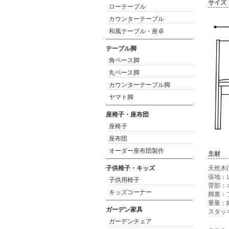
サイズ
ローテーブル
カウンターテーブル
和風テーブル・座卓
テーブル脚
角ベース脚
丸ベース脚
カウンターテーブル脚
ヤマト脚
座椅子・座布団
座椅子
座布団
オーダー座布団製作
主材
子供椅子・キッズ
天然木
張地：
子供用椅子
背部：
キッズコーナー
脚裏：
重量：約
ガーデン家具
スタッ
ガーデンチェア