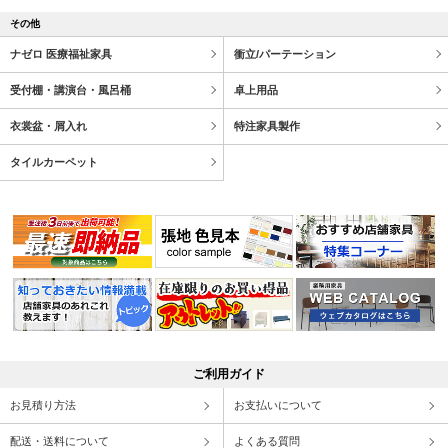
その他
ナゼロ 医療福祉家具
衝立/パーテーション
受付棚・講演台・風呂桶
卓上用品
衣裳盆・屑入れ
特注家具製作
タイルカーペット
ご利用ガイド
お見積り方法
お支払いについて
配送・送料について
よくある質問