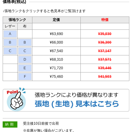
価格表(税込)
↓張地ランクをクリックすると色見本がご覧頂けます
張地ランク
定価
特価
レザー
布
A
¥63,690
¥35,030
B
B
¥66,000
¥36,300
C
C
¥67,540
¥37,147
D
¥68,310
¥37,571
E
¥71,720
¥39,446
F
¥75,460
¥41,503
受注後10日前後で出荷
納期
※在庫が無い場合がございます。