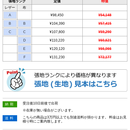
張地ランク
定価
特価
レザー
布
A
¥98,450
¥54,148
B
B
¥104,390
¥57,415
C
C
¥107,800
¥59,290
D
¥110,220
¥60,621
E
¥120,120
¥66,066
F
¥131,230
¥72,177
受注後10日前後で出荷
納期
※在庫が無い場合がございます。
こちらの商品は3万円以上でも別途送料が掛かります。 料金はお見
送料
積り時にご案内致します。