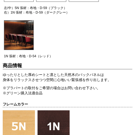
左/中）5N 張材：布地・D-59（ブラック）
右）1N 張材：布地・D-59（ダークグレー）
1N 張材：布地・D-54（レッド）
商品情報
ゆったりとした厚めシートと凛とした天然木のバックパネルは
身体をリラックスさせつつ空間に心地いい緊張感を作り出します。
※プラパートの取付をご希望の場合はお問い合わせ下さい。
※グリーン購入法適合品
フレームカラー