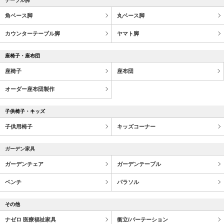
テーブル脚
角ベース脚
丸ベース脚
カウンターテーブル脚
ヤマト脚
座椅子・座布団
座椅子
座布団
オーダー座布団製作
子供椅子・キッズ
子供用椅子
キッズコーナー
ガーデン家具
ガーデンチェア
ガーデンテーブル
ベンチ
パラソル
その他
ナゼロ 医療福祉家具
衝立/パーテーション