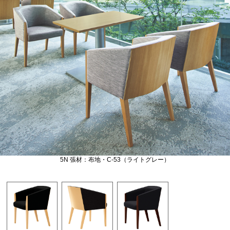
5N 張材：布地・C-53（ライトグレー）