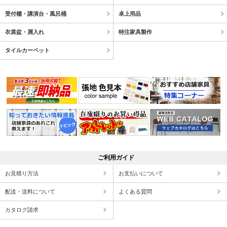
受付棚・講演台・風呂桶
卓上用品
衣裳盆・屑入れ
特注家具製作
タイルカーペット
ご利用ガイド
お見積り方法
お支払いについて
配送・送料について
よくある質問
カタログ請求