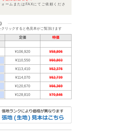
フォームまたはFAXにてご依頼くださ
)
をクリックすると色見本がご覧頂けます
ク
定価
特価
¥106,920
¥58,806
¥110,550
¥60,803
¥113,410
¥62,376
¥114,070
¥62,739
¥120,670
¥66,369
¥128,810
¥70,846