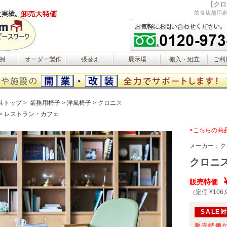
【クロ
飲食店舗用家
例
オーダー製作
張替え
展示場
搬入・組立
ご利
具トップ
業務用椅子
洋風椅子
クロニス
レストラン・カフェ
<こちらの商
メーカー：
ク
クロニ
販売特価
（定価 ¥106,
SALE
販売特価