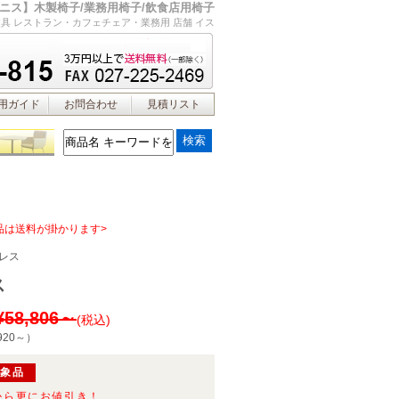
ニス】木製椅子/業務用椅子/飲食店用椅子
具 レストラン・カフェチェア・業務用 店舗 イス
用ガイド
お問合わせ
見積リスト
品は送料が掛かります>
レス
ス
¥58,806～
(税込)
920～
）
対象品
から更にお値引き！