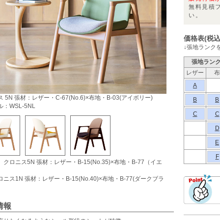
無料見積
い。
価格表(税込
↓張地ランク
張地ラン
レザー
布
A
 5N 張材：レザー・C-67(No.6)×布地・B-03(アイボリー)
B
B
：WSL-5NL
C
C
D
E
F
クロニス5N 張材：レザー・B-15(No.35)×布地・B-77（イエ
ニス1N 張材：レザー・B-15(No.40)×布地・B-77(ダークブラ
情報