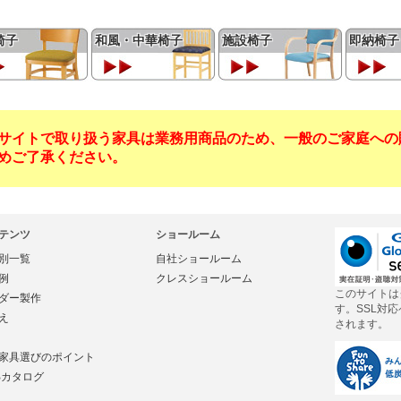
椅子
和風・中華椅子
施設椅子
即納椅子
サイトで取り扱う家具は業務用商品のため、一般のご家庭への
めご了承ください。
テンツ
ショールーム
別一覧
自社ショールーム
例
クレスショールーム
このサイトは
ダー製作
す。SSL対
え
されます。
家具選びのポイント
Bカタログ