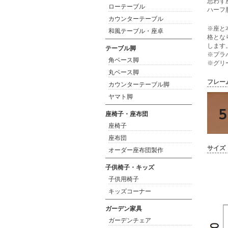
思わず
ローテーブル
ハーフ
カウンターテーブル
※座と
和風テーブル・座卓
格とな
します
テーブル脚
※プラ
角ベース脚
※グリ
丸ベース脚
フレー
カウンターテーブル脚
ヤマト脚
座椅子・座布団
座椅子
座布団
サイズ
オーダー座布団製作
子供椅子・キッズ
子供用椅子
キッズコーナー
ガーデン家具
ガーデンチェア