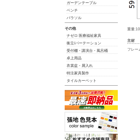
ガーデンテーブル
ベンチ
パラソル
その他
重量:10
ナゼロ 医療福祉家具
主材
衝立/パーテーション
フレー
受付棚・講演台・風呂桶
卓上用品
衣裳盆・屑入れ
特注家具製作
タイルカーペット