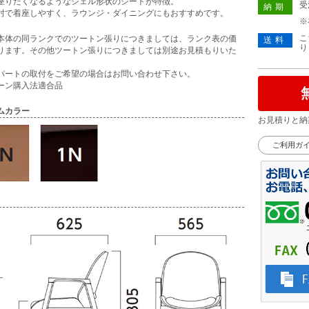
座りたくなるようなシェル形状のシートが特徴。
受
納期
肘で着座しやすく、ラウンジ・ダイニングにもおすすめです。
※
こ
本体の同ランクでのツートン張りにつきましては、ランク表の価
送料
り
ります。その他ツートン張りにつきましては別途お見積もりいた
。
パートの取付をご希望の場合はお問い合わせ下さい。
ーン購入法適合品
ムカラー
お見積りと納
ご利用ガ