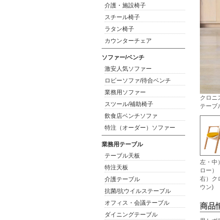
介護・施設椅子
スチール椅子
ラタン椅子
カウンターチェア
ソファー/ベンチ
激安人気ソファー
ロビーソファ/待合ベンチ
業務用ソファー
クロニス
スツール/補助椅子
テーブル
飲食店ベンチソファ
特注（オーダー）ソファー
業務用テーブル
テーブル天板
左・中）
特注天板
ロー）
右）クロ
介護テーブル
ウン)
抗菌/抗ウイルステーブル
オフィス・会議テーブル
商品
ダイニングテーブル