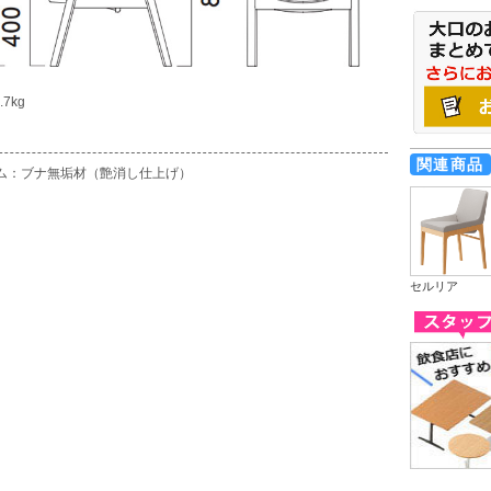
.7kg
関連商品
ム：ブナ無垢材（艶消し仕上げ）
セルリア