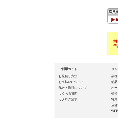
洋風
当
予
ご利用ガイド
コン
お見積り方法
業種
お支払いについて
納品
配送・送料について
オー
よくある質問
張替
カタログ請求
特集
店舗
WE