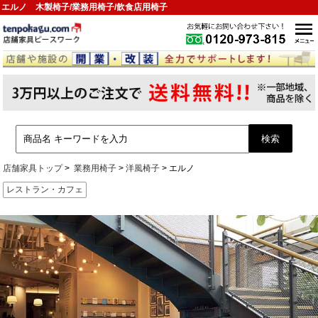
エルノ 木製椅子/業務用椅子/飲食店用椅子
店舗家具トップ
業務用椅子
洋風椅子
エルノ
レストラン・カフェ