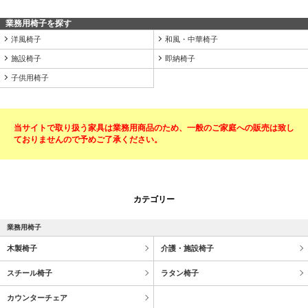
業務用椅子を探す
洋風椅子
和風・中華椅子
施設椅子
即納椅子
子供用椅子
当サイトで取り扱う家具は業務用商品のため、一般のご家庭への販売は致し
ておりませんので予めご了承ください。
カテゴリー
業務用椅子
木製椅子
介護・施設椅子
スチール椅子
ラタン椅子
カウンターチェア