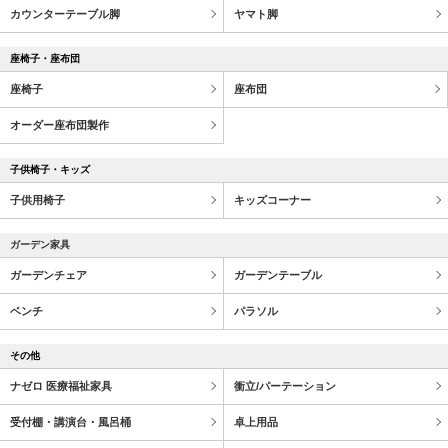
カウンターテーブル脚
ヤマト脚
座椅子・座布団
座椅子
座布団
オーダー座布団製作
子供椅子・キッズ
子供用椅子
キッズコーナー
ガーデン家具
ガーデンチェア
ガーデンテーブル
ベンチ
パラソル
その他
ナゼロ 医療福祉家具
衝立/パーテーション
受付棚・講演台・風呂桶
卓上用品