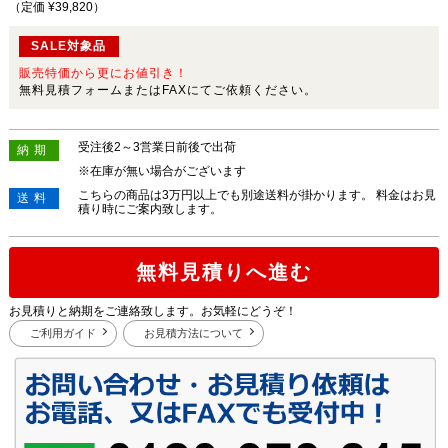
（定価 ¥39,820
）
SALE対象品
販売特価から更にお値引き！
無料見積フォームまたはFAXにてご依頼ください。
受注後2～3営業日前後で出荷
納期
※在庫が無い場合がございます
こちらの商品は3万円以上でも別途送料が掛かります。 料金はお見
送料
積り時にご案内致します。
無料見積りへ進む
お見積りと納期をご連絡致します。お気軽にどうぞ！
ご利用ガイド
お見積方法について