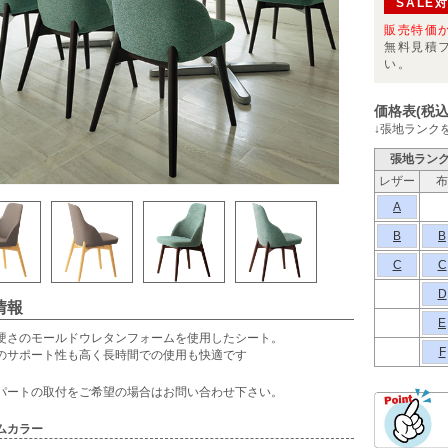
SALE
販売特価
無料見積
い。
価格表(税込
↓張地ランク
張地ラン
レザー
布
A
B
B
C
C
D
情報
E
硬さのモールドウレタンフォームを使用したシート。
F
のサポート性も高く長時間での使用も快適です
パートの取付をご希望の場合はお問い合わせ下さい。
ムカラー