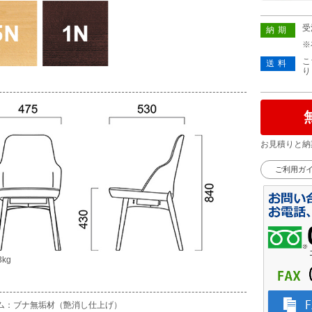
受
納期
※
こ
送料
り
お見積りと納
ご利用ガ
3kg
ム：ブナ無垢材（艶消し仕上げ）