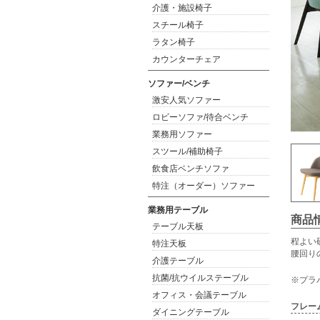
介護・施設椅子
スチール椅子
ラタン椅子
カウンターチェア
ソファー/ベンチ
激安人気ソファー
ロビーソファ/待合ベンチ
業務用ソファー
スツール/補助椅子
飲食店ベンチソファ
特注（オーダー）ソファー
業務用テーブル
商品
テーブル天板
程よい
特注天板
腰回り
介護テーブル
抗菌/抗ウイルステーブル
※プラ
オフィス・会議テーブル
フレー
ダイニングテーブル