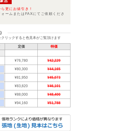
対象品
から更にお値引き！
フォームまたはFAXにてご依頼くださ
)
をクリックすると色見本がご覧頂けます
ク
定価
特価
¥76,780
¥42,229
¥80,300
¥44,165
¥81,950
¥45,073
¥83,820
¥46,101
¥88,000
¥48,400
¥94,160
¥51,788