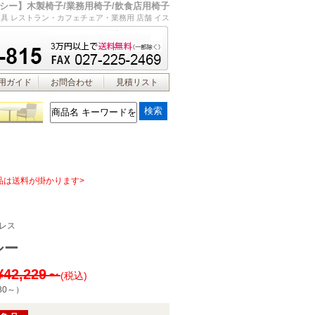
シー】木製椅子/業務用椅子/飲食店用椅子
具 レストラン・カフェチェア・業務用 店舗 イス
用ガイド
お問合わせ
見積リスト
品は送料が掛かります>
レス
シー
¥42,229～
(税込)
80～
）