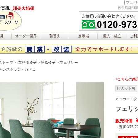
【フェリ
飲食店舗用家
例
オーダー製作
張替え
展示場
搬入・組立
ご利
具トップ
業務用椅子
洋風椅子
フェリシー
レストラン・カフェ
<こちらの商
脚カット可
メーカー：
ク
フェリ
販売特価
（定価 ¥76,7