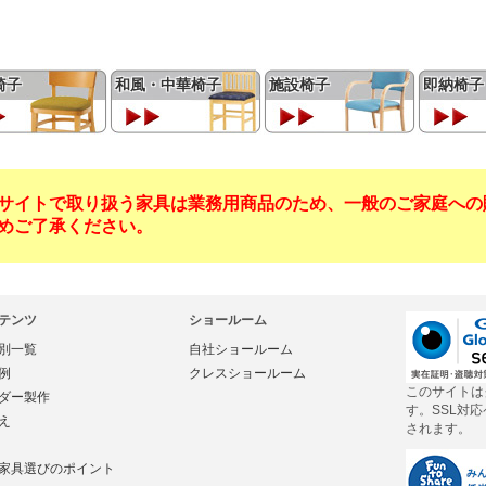
椅子
和風・中華椅子
施設椅子
即納椅子
サイトで取り扱う家具は業務用商品のため、一般のご家庭への
めご了承ください。
テンツ
ショールーム
別一覧
自社ショールーム
例
クレスショールーム
このサイトは
ダー製作
す。SSL対
え
されます。
家具選びのポイント