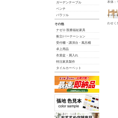
本体：
ガーデンテーブル
ベンチ
パラソル
わせく
その他
ナゼロ 医療福祉家具
衝立/パーテーション
受付棚・講演台・風呂桶
卓上用品
衣裳盆・屑入れ
特注家具製作
タイルカーペット