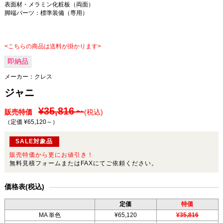
表面材・メラミン化粧板（両面）
脚端パーツ：標準装備（専用）
<こちらの商品は送料が掛かります>
即納品
メーカー：
クレス
ジャニ
¥35,816～
販売特価
(税込)
（定価 ¥65,120～
）
SALE対象品
販売特価から更にお値引き！
無料見積フォームまたはFAXにてご依頼ください。
価格表(税込)
定価
特価
MA 単色
¥65,120
¥35,816