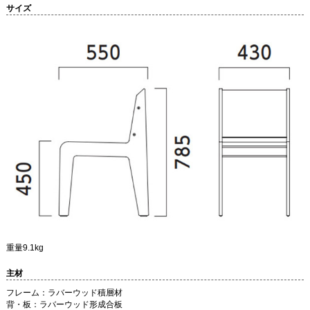
サイズ
重量9.1kg
主材
フレーム：ラバーウッド積層材
背・板：ラバーウッド形成合板