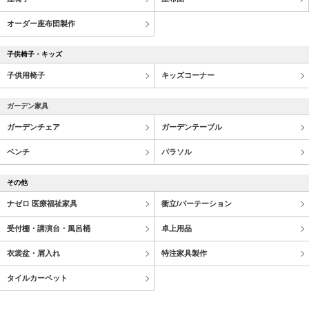
オーダー座布団製作
子供椅子・キッズ
子供用椅子
キッズコーナー
ガーデン家具
ガーデンチェア
ガーデンテーブル
ベンチ
パラソル
その他
ナゼロ 医療福祉家具
衝立/パーテーション
受付棚・講演台・風呂桶
卓上用品
衣裳盆・屑入れ
特注家具製作
タイルカーペット