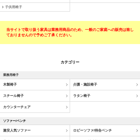
子供用椅子
当サイトで取り扱う家具は業務用商品のため、一般のご家庭への販売は致し
ておりませんので予めご了承ください。
カテゴリー
業務用椅子
木製椅子
介護・施設椅子
スチール椅子
ラタン椅子
カウンターチェア
ソファー/ベンチ
激安人気ソファー
ロビーソファ/待合ベンチ