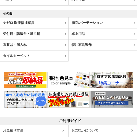
その他
ナゼロ 医療福祉家具
衝立/パーテーション
受付棚・講演台・風呂桶
卓上用品
衣裳盆・屑入れ
特注家具製作
タイルカーペット
ご利用ガイド
お見積り方法
お支払いについて