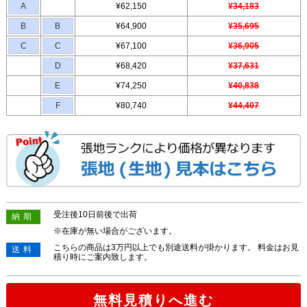
A
¥62,150
¥34,183
B
B
¥64,900
¥35,695
C
C
¥67,100
¥36,905
D
¥68,420
¥37,631
E
¥74,250
¥40,838
F
¥80,740
¥44,407
受注後10日前後で出荷
納期
※在庫が無い場合がございます。
こちらの商品は3万円以上でも別途送料が掛かります。 料金はお見
送料
積り時にご案内致します。
無料見積りへ進む