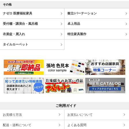
その他
ナゼロ 医療福祉家具
衝立/パーテーション
受付棚・講演台・風呂桶
卓上用品
衣裳盆・屑入れ
特注家具製作
タイルカーペット
ご利用ガイド
お見積り方法
お支払いについて
配送・送料について
よくある質問