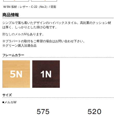
W 5N 張材：レザー・C-22（No.2）/ 背面
商品情報
シンプルで落ち着いたデザインのハイバックスタイル。高比重のクッション材
は厚く、しっかりとした掛け心地です。
肘なしのメルカM
もあります。
※プラパートの取付をご希望の場合はお問い合わせ下さい。
※グリーン購入法適合品
フレームカラー
サイズ
■メルカW