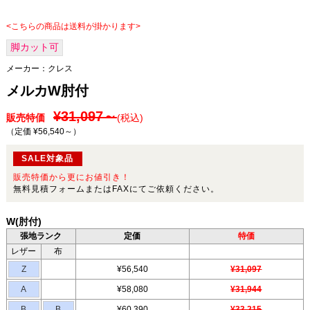
<こちらの商品は送料が掛かります>
脚カット可
メーカー：
クレス
メルカW肘付
¥31,097～
販売特価
(税込)
（定価 ¥56,540～
）
SALE対象品
販売特価から更にお値引き！
無料見積フォームまたはFAXにてご依頼ください。
W(肘付)
張地ランク
定価
特価
レザー
布
Z
¥56,540
¥31,097
A
¥58,080
¥31,944
B
B
¥60,390
¥33,215