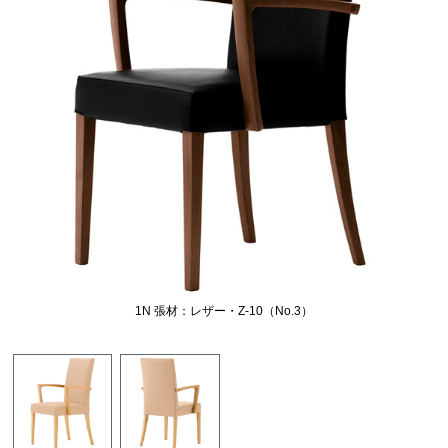
1N 張材：レザー・Z-10（No.3）