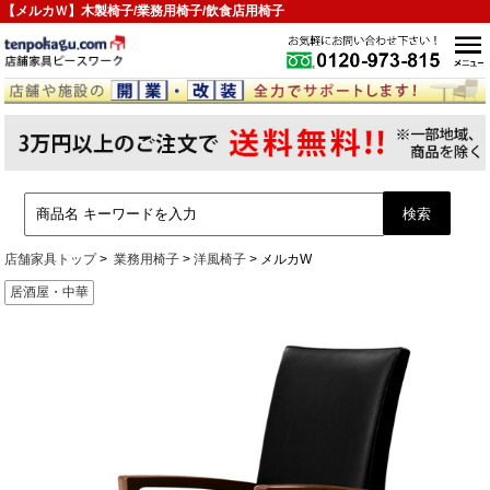
【メルカＷ】木製椅子/業務用椅子/飲食店用椅子
店舗家具トップ
業務用椅子
洋風椅子
メルカW
居酒屋・中華