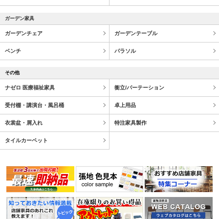
ガーデン家具
ガーデンチェア
ガーデンテーブル
ベンチ
パラソル
その他
ナゼロ 医療福祉家具
衝立/パーテーション
受付棚・講演台・風呂桶
卓上用品
衣裳盆・屑入れ
特注家具製作
タイルカーペット