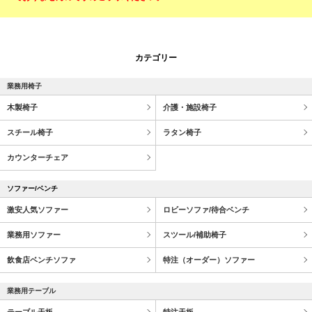
カテゴリー
業務用椅子
木製椅子
介護・施設椅子
スチール椅子
ラタン椅子
カウンターチェア
ソファー/ベンチ
激安人気ソファー
ロビーソファ/待合ベンチ
業務用ソファー
スツール/補助椅子
飲食店ベンチソファ
特注（オーダー）ソファー
業務用テーブル
テーブル天板
特注天板