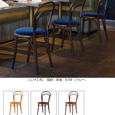
ミレナ2 AC 張材：布地・D-59（ブルー）