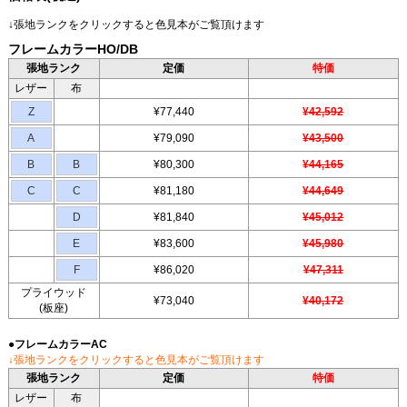
↓張地ランクをクリックすると色見本がご覧頂けます
フレームカラーHO/DB
張地ランク
定価
特価
レザー
布
Z
¥77,440
¥42,592
A
¥79,090
¥43,500
B
B
¥80,300
¥44,165
C
C
¥81,180
¥44,649
D
¥81,840
¥45,012
E
¥83,600
¥45,980
F
¥86,020
¥47,311
プライウッド
¥73,040
¥40,172
(板座)
●フレームカラーAC
↓張地ランクをクリックすると色見本がご覧頂けます
張地ランク
定価
特価
レザー
布