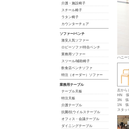
介護・施設椅子
スチール椅子
ラタン椅子
カウンターチェア
ソファー/ベンチ
激安人気ソファー
ロビーソファ/待合ベンチ
業務用ソファー
ハニー
スツール/補助椅子
飲食店ベンチソファ
特注（オーダー）ソファー
業務用テーブル
左から
テーブル天板
HN 張
特注天板
3N 張
1N 張
介護テーブル
スタッ
抗菌/抗ウイルステーブル
オフィス・会議テーブル
ダイニングテーブル