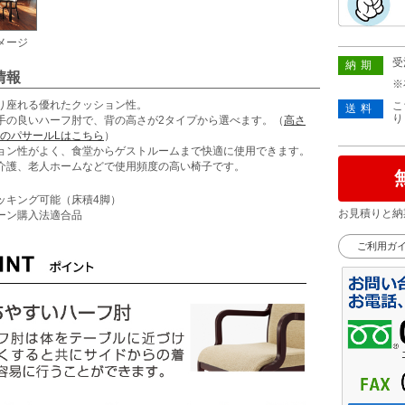
メージ
受
納期
情報
※
り座れる優れたクッション性。
こ
送料
り
手の良いハーフ肘で、背の高さが2タイプから選べます。（
高さ
mmのパサールLはこちら
）
ョン性がよく、食堂からゲストルームまで快適に使用できます。
介護、老人ホームなどで使用頻度の高い椅子です。
ッキング可能（床積4脚）
お見積りと納
ーン購入法適合品
ご利用ガ