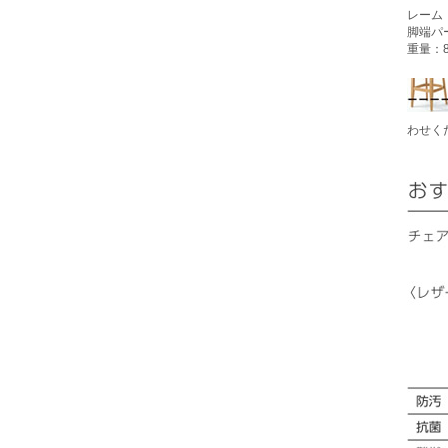
レーム
脚端パ
重量：8
わせく