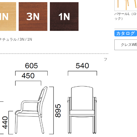
パサールL（ロ
ック）
カタログ
ュラル / 3N / 1N
クレスW
フ