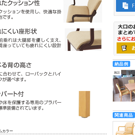
納品例
施設
関連商品
ムカラー