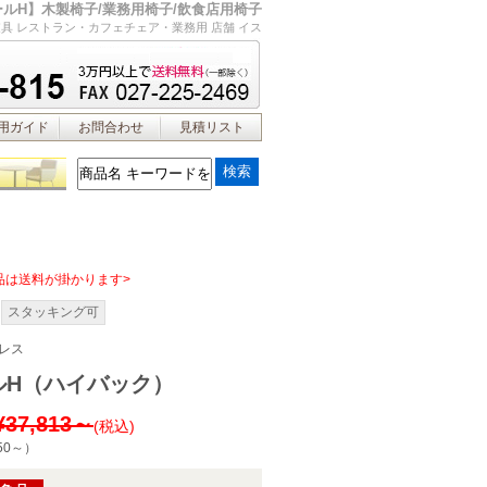
ルH】木製椅子/業務用椅子/飲食店用椅子
具 レストラン・カフェチェア・業務用 店舗 イス
用ガイド
お問合わせ
見積リスト
品は送料が掛かります>
スタッキング可
レス
ルH（ハイバック）
¥37,813～
(税込)
50～
）