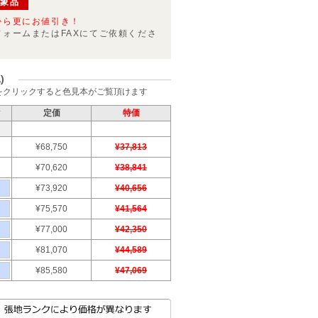
対象品
から更にお値引き！
フォームまたはFAXにてご依頼くださ
)
をクリックすると色見本がご覧頂けます
ク
定価
特価
¥68,750
¥37,813
¥70,620
¥38,841
¥73,920
¥40,656
¥75,570
¥41,564
¥77,000
¥42,350
¥81,070
¥44,589
¥85,580
¥47,069