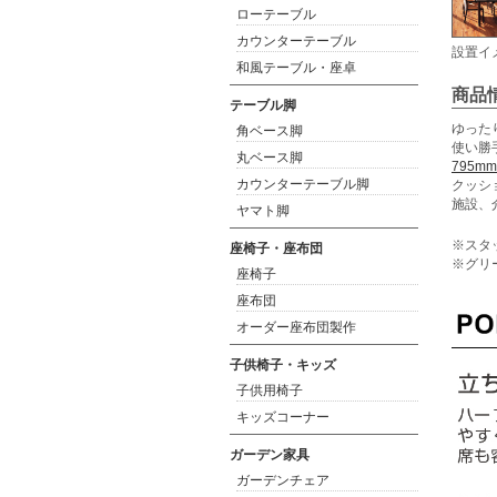
ローテーブル
カウンターテーブル
設置イ
和風テーブル・座卓
商品
テーブル脚
ゆった
角ベース脚
使い勝
丸ベース脚
795
カウンターテーブル脚
クッシ
施設、
ヤマト脚
※スタ
座椅子・座布団
※グリ
座椅子
座布団
オーダー座布団製作
子供椅子・キッズ
子供用椅子
キッズコーナー
ガーデン家具
ガーデンチェア