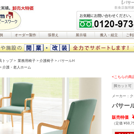
【パサー
飲食店舗用家
例
オーダー製作
張替え
展示場
搬入・組立
ご利
具トップ
業務用椅子
介護椅子
パサールH
介護・老人ホーム
<こちらの商
脚カット可
メーカー：
ク
パサー
販売特価
（定価 ¥68,7