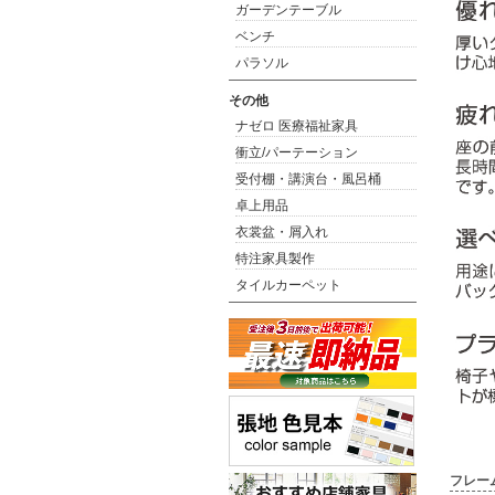
ガーデンテーブル
ベンチ
パラソル
その他
ナゼロ 医療福祉家具
衝立/パーテーション
受付棚・講演台・風呂桶
卓上用品
衣裳盆・屑入れ
特注家具製作
タイルカーペット
フレー