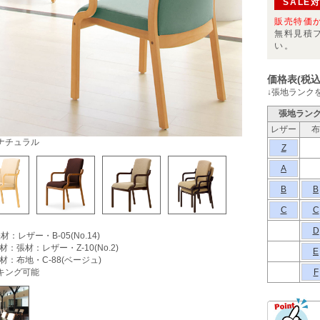
SALE
販売特価
無料見積
い。
価格表(税込
↓張地ランク
張地ラン
レザー
布
ナチュラル
Z
A
B
B
C
C
）
D
材：レザー・B-05(No.14)
材：張材：レザー・Z-10(No.2)
E
材：布地・C-88(ベージュ)
キング可能
F