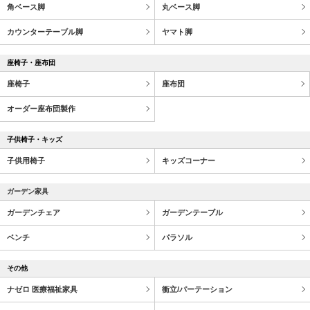
角ベース脚
丸ベース脚
カウンターテーブル脚
ヤマト脚
座椅子・座布団
座椅子
座布団
オーダー座布団製作
子供椅子・キッズ
子供用椅子
キッズコーナー
ガーデン家具
ガーデンチェア
ガーデンテーブル
ベンチ
パラソル
その他
ナゼロ 医療福祉家具
衝立/パーテーション