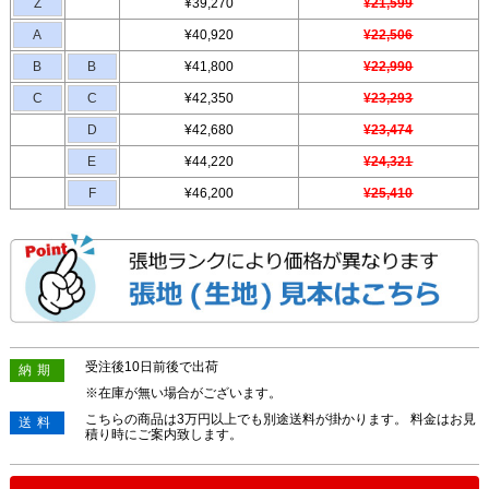
Z
¥39,270
¥21,599
A
¥40,920
¥22,506
B
B
¥41,800
¥22,990
C
C
¥42,350
¥23,293
D
¥42,680
¥23,474
E
¥44,220
¥24,321
F
¥46,200
¥25,410
受注後10日前後で出荷
納期
※在庫が無い場合がございます。
こちらの商品は3万円以上でも別途送料が掛かります。 料金はお見
送料
積り時にご案内致します。