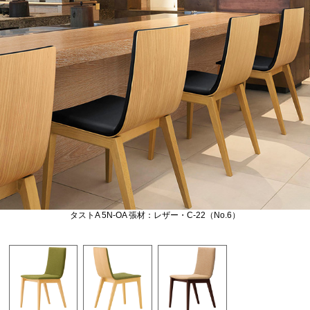
タストA 5N-OA 張材：レザー・C-22（No.6）