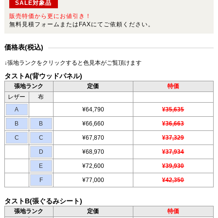
SALE対象品
販売特価から更にお値引き！
無料見積フォームまたはFAXにてご依頼ください。
価格表(税込)
↓張地ランクをクリックすると色見本がご覧頂けます
タストA(背ウッドパネル)
張地ランク
定価
特価
レザー
布
A
¥64,790
¥35,635
B
B
¥66,660
¥36,663
C
C
¥67,870
¥37,329
D
¥68,970
¥37,934
E
¥72,600
¥39,930
F
¥77,000
¥42,350
タストB(張ぐるみシート)
張地ランク
定価
特価