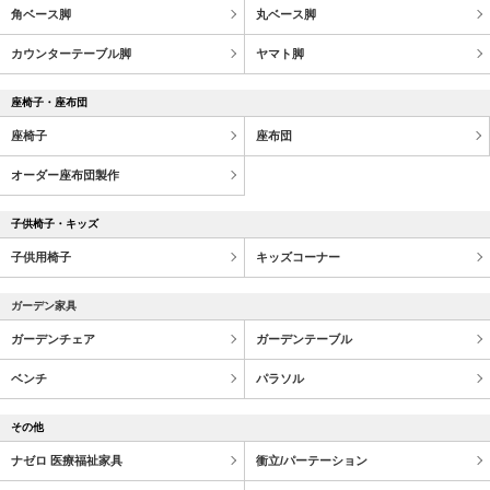
角ベース脚
丸ベース脚
カウンターテーブル脚
ヤマト脚
座椅子・座布団
座椅子
座布団
オーダー座布団製作
子供椅子・キッズ
子供用椅子
キッズコーナー
ガーデン家具
ガーデンチェア
ガーデンテーブル
ベンチ
パラソル
その他
ナゼロ 医療福祉家具
衝立/パーテーション