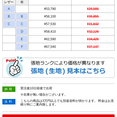
レザー
布
A
¥53,790
¥29,585
B
B
¥56,100
¥30,855
C
C
¥57,530
¥31,642
D
¥58,410
¥32,126
E
¥62,590
¥34,425
F
¥67,540
¥37,147
受注後10日前後で出荷
納期
※在庫が無い場合がございます。
こちらの商品は3万円以上でも別途送料が掛かります。 料金はお見
送料
積り時にご案内致します。