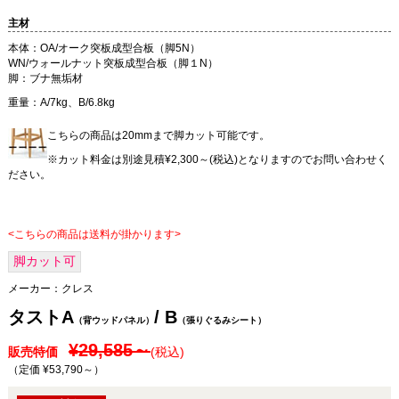
主材
本体：OA/オーク突板成型合板（脚5N）
WN/ウォールナット突板成型合板（脚１N）
脚：ブナ無垢材
重量：A/7kg、B/6.8kg
こちらの商品は20mmまで脚カット可能です。
※カット料金は別途見積¥2,300～(税込)となりますのでお問い合わせく
ださい。
<こちらの商品は送料が掛かります>
脚カット可
メーカー：
クレス
タストA
/ B
（背ウッドパネル）
（張りぐるみシート）
¥29,585～
販売特価
(税込)
（定価 ¥53,790～
）