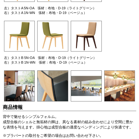
左）タストA 5N-OA 張材：布地・D-19（ライトグリーン）
右）タストA 1N-WN 張材：布地・D-19（ベージュ）
左）タストB 5N-OA 張材：布地・D-19（ライトグリーン）
右）タストB 1N-WN 張材：布地・D-19（ベージュ）
商品情報
背中で魅せるシンプルフォルム。
成型合板のシェルと無垢材の脚は、異なる素材の組み合わせにより空間に豊か
な表情を与えます。掛心地は成型合板の適度なベンディングにより快適です。
※プラパートの取付をご希望の場合はお問い合わせ下さい。