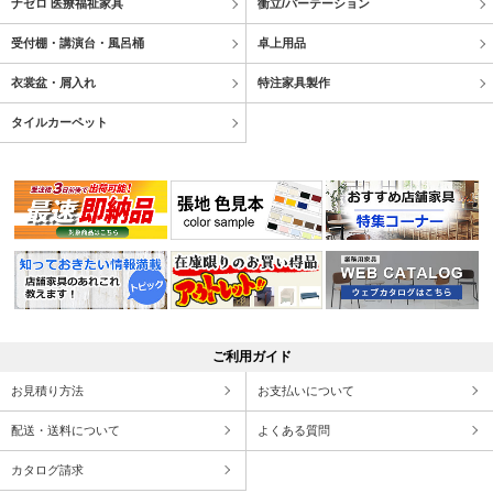
ナゼロ 医療福祉家具
衝立/パーテーション
受付棚・講演台・風呂桶
卓上用品
衣裳盆・屑入れ
特注家具製作
タイルカーペット
ご利用ガイド
お見積り方法
お支払いについて
配送・送料について
よくある質問
カタログ請求