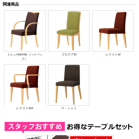
関連商品
トレンHM/HW（ハイバッ
プロテアM
レクストM
ク）
レクストWA
マ・シェリ