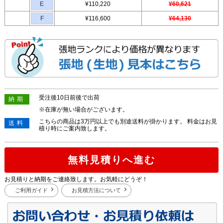
E
¥110,220
¥60,621
F
¥116,600
¥64,130
受注後10日前後で出荷
納期
※在庫が無い場合がございます。
こちらの商品は3万円以上でも別途送料が掛かります。 料金はお見
送料
積り時にご案内致します。
無料見積りへ進む
お見積りと納期をご連絡致します。お気軽にどうぞ！
ご利用ガイド
お見積方法について