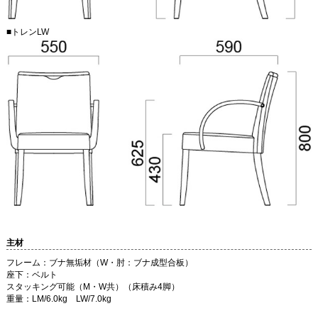
■トレンLW
主材
フレーム：ブナ無垢材（W・肘：ブナ成型合板）
座下：ベルト
スタッキング可能（M・W共）（床積み4脚）
重量：LM/6.0kg LW/7.0kg