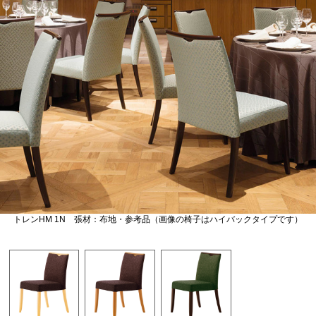
トレンHM 1N 張材：布地・参考品（画像の椅子はハイバックタイプです）