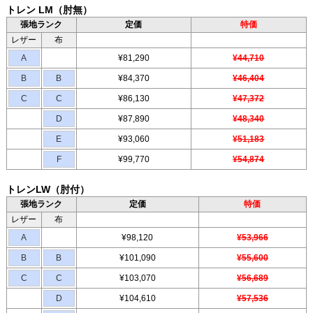
トレン LM（肘無）
張地ランク
定価
特価
レザー
布
A
¥81,290
¥44,710
B
B
¥84,370
¥46,404
C
C
¥86,130
¥47,372
D
¥87,890
¥48,340
E
¥93,060
¥51,183
F
¥99,770
¥54,874
トレンLW（肘付）
張地ランク
定価
特価
レザー
布
A
¥98,120
¥53,966
B
B
¥101,090
¥55,600
C
C
¥103,070
¥56,689
D
¥104,610
¥57,536