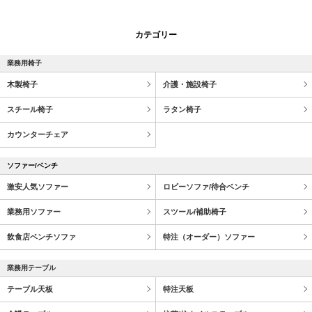
カテゴリー
業務用椅子
木製椅子
介護・施設椅子
スチール椅子
ラタン椅子
カウンターチェア
ソファー/ベンチ
激安人気ソファー
ロビーソファ/待合ベンチ
業務用ソファー
スツール/補助椅子
飲食店ベンチソファ
特注（オーダー）ソファー
業務用テーブル
テーブル天板
特注天板