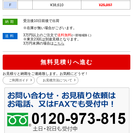
F
¥38,610
¥25,097
受注後10日前後で出荷
納期
※在庫が無い場合がございます。
3万円以上のご注文で
送料無料
(一部地域除く)
送料
※東京23区は別途見積となります。
3万円未満の場合は
こちら
無料見積りへ進む
お見積りと納期をご連絡致します。お気軽にどうぞ！
ご利用ガイド
お見積方法について