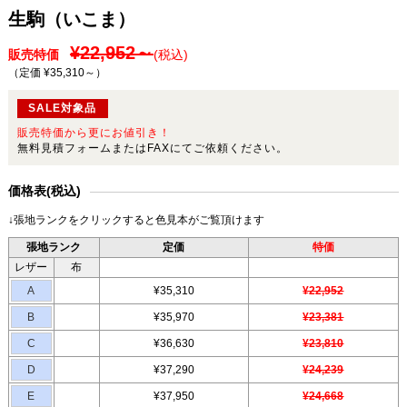
生駒（いこま）
¥22,952～
販売特価
(税込)
（定価 ¥35,310～
）
SALE対象品
販売特価から更にお値引き！
無料見積フォームまたはFAXにてご依頼ください。
価格表(税込)
↓張地ランクをクリックすると色見本がご覧頂けます
張地ランク
定価
特価
レザー
布
A
¥35,310
¥22,952
B
¥35,970
¥23,381
C
¥36,630
¥23,810
D
¥37,290
¥24,239
E
¥37,950
¥24,668