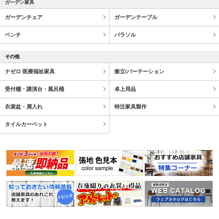
ガーデン家具
ガーデンチェア
ガーデンテーブル
ベンチ
パラソル
その他
ナゼロ 医療福祉家具
衝立/パーテーション
受付棚・講演台・風呂桶
卓上用品
衣裳盆・屑入れ
特注家具製作
タイルカーペット