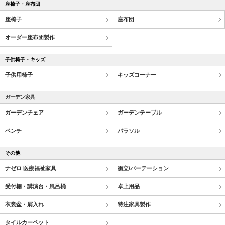
座椅子・座布団
座椅子
座布団
オーダー座布団製作
子供椅子・キッズ
子供用椅子
キッズコーナー
ガーデン家具
ガーデンチェア
ガーデンテーブル
ベンチ
パラソル
その他
ナゼロ 医療福祉家具
衝立/パーテーション
受付棚・講演台・風呂桶
卓上用品
衣裳盆・屑入れ
特注家具製作
タイルカーペット