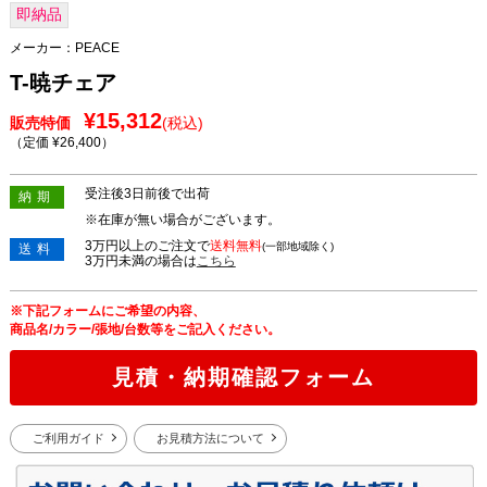
即納品
メーカー：
PEACE
T-暁チェア
¥15,312
販売特価
(税込)
（定価 ¥26,400
）
受注後3日前後で出荷
納期
※在庫が無い場合がございます。
3万円以上のご注文で
送料無料
(一部地域除く)
送料
3万円未満の場合は
こちら
※下記フォームにご希望の内容、
商品名/カラー/張地/台数等をご記入ください。
見積・納期確認フォーム
ご利用ガイド
お見積方法について