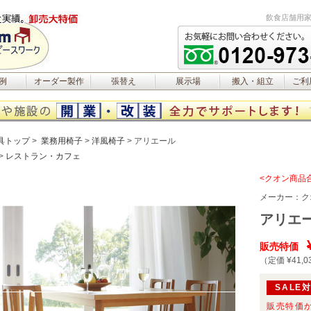
飲食店舗用家
例
オーダー製作
張替え
展示場
搬入・組立
ご利
具トップ
業務用椅子
洋風椅子
アリエール
レストラン・カフェ
<クオン商品
メーカー：
ク
アリエー
販売特価
（定価 ¥41,0
SALE
販売特価