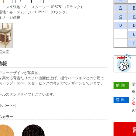
）イスN 張地：布・スムージーUP5751（Dランク）
B
B
 張地：布・スムージーUP5733（Dランク）
C
C
 イメージ画像
D
D
E
F
拡大図
情報
アローデザインが印象的。
を高める背当たりのよい曲面仕上げ。棚付バージョンとの併用で
もアップ！スペースセービングの考え方でデザインしています。
受
納期
※
ールスタンド
タイプもございます。
ク
送料
送
ラパート付
9
ムカラー