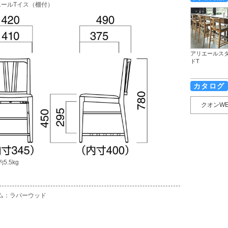
エールTイス（棚付）
アリエールス
ドT
カタログ
クオンW
5.5kg
ム：ラバーウッド