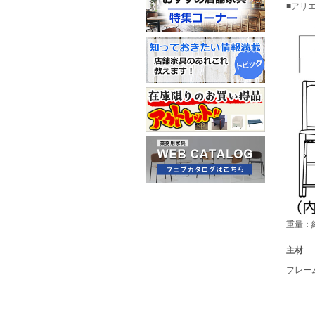
■アリ
重量：約
主材
フレー