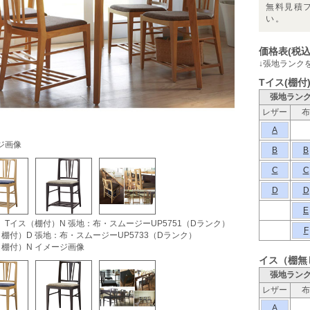
無料見積
い。
価格表(税込
↓張地ランク
Tイス(棚付
張地ラン
レザー
布
A
ジ画像
B
B
C
C
D
D
E
）Tイス（棚付）N 張地：布・スムージーUP5751（Dランク）
F
（棚付）D 張地：布・スムージーUP5733（Dランク）
（棚付）N イメージ画像
イス（棚無
張地ラン
レザー
布
A