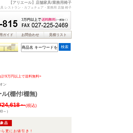
【アリエール】店舗家具/業務用椅子
具 レストラン・カフェチェア・業務用 店舗 椅子
用ガイド
お問合わせ
見積リスト
合計9万円以上で送料無料>
オン
ル(棚付/棚無)
¥24,618～
(税込)
30～
）
対象品
から更にお値引き！