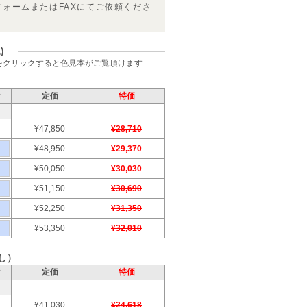
フォームまたはFAXにてご依頼くださ
)
をクリックすると色見本がご覧頂けます
)
ク
定価
特価
¥47,850
¥28,710
¥48,950
¥29,370
¥50,050
¥30,030
¥51,150
¥30,690
¥52,250
¥31,350
¥53,350
¥32,010
し）
ク
定価
特価
¥41,030
¥24,618