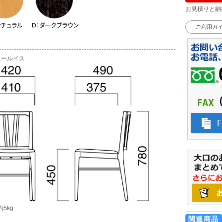
お見積りと納
ご利用ガ
エールイス
5kg
関連商品