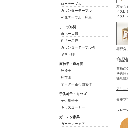
ローテーブル
左から
カウンターテーブル
イスD
イスD
和風テーブル・座卓
テーブル脚
角ベース脚
丸ベース脚
カウンターテーブル脚
棚部分
ヤマト脚
商品
座椅子・座布団
背板の
座椅子
快適性
座布団
機能性
オーダー座布団製作
アリエ
子供椅子・キッズ
樹脂プ
子供用椅子
キッズコーナー
フレー
ガーデン家具
ガーデンチェア