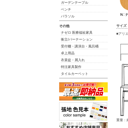
ガーデンテーブル
ベンチ
パラソル
サイズ
その他
ナゼロ 医療福祉家具
■アリ
衝立/パーテーション
受付棚・講演台・風呂桶
卓上用品
衣裳盆・屑入れ
特注家具製作
タイルカーペット
重量：約