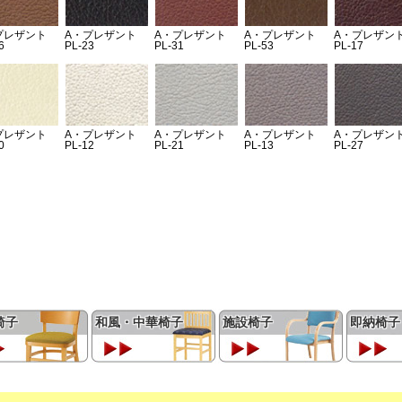
椅子
和風・中華椅子
施設椅子
即納椅子