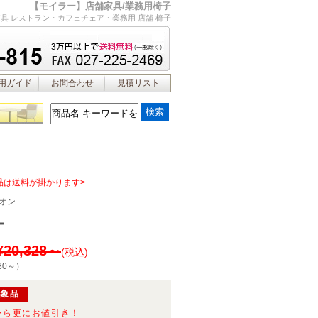
【モイラー】店舗家具/業務用椅子
具 レストラン・カフェチェア・業務用 店舗 椅子
用ガイド
お問合わせ
見積リスト
品は送料が掛かります>
オン
ー
¥20,328～
(税込)
80～
）
対象品
から更にお値引き！