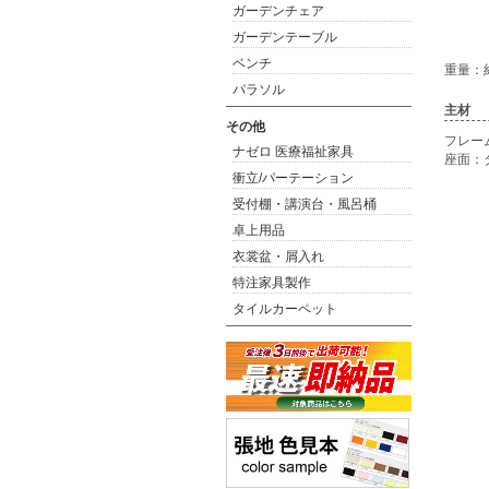
ガーデンチェア
ガーデンテーブル
ベンチ
重量：約
パラソル
主材
その他
フレー
ナゼロ 医療福祉家具
座面：
衝立/パーテーション
受付棚・講演台・風呂桶
卓上用品
衣裳盆・屑入れ
特注家具製作
タイルカーペット