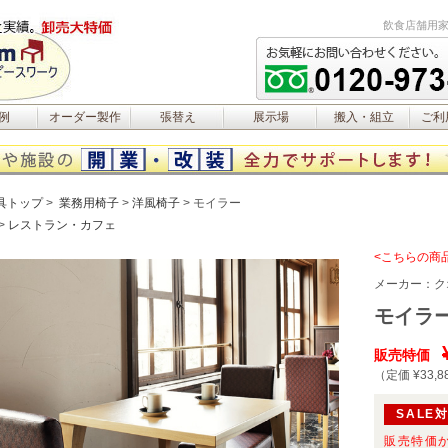
飲食店舗用家
例
オーダー製作
張替え
展示場
搬入・組立
ご利
具トップ
業務用椅子
洋風椅子
モイラー
レストラン・カフェ
<こちらの商
メーカー：
ク
モイラ
販売特価
（定価 ¥33,8
SALE
販売特価