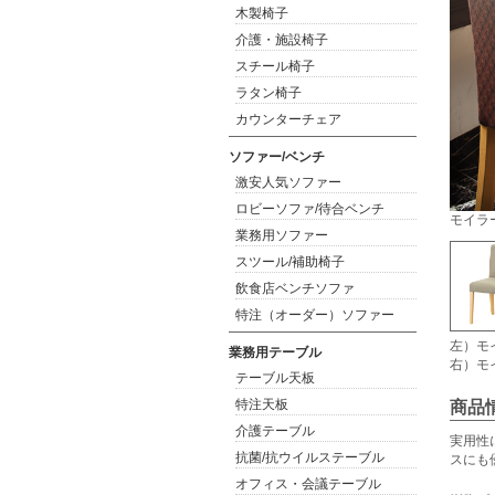
木製椅子
介護・施設椅子
スチール椅子
ラタン椅子
カウンターチェア
ソファー/ベンチ
激安人気ソファー
ロビーソファ/待合ベンチ
モイラ
業務用ソファー
スツール/補助椅子
飲食店ベンチソファ
特注（オーダー）ソファー
左）モ
業務用テーブル
右）モ
テーブル天板
特注天板
商品
介護テーブル
実用性
抗菌/抗ウイルステーブル
スにも
オフィス・会議テーブル