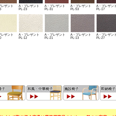
椅子
和風・中華椅子
施設椅子
即納椅子