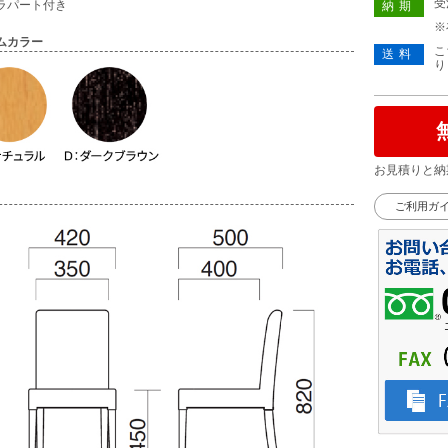
受
ラパート付き
納期
※
ムカラー
こ
送料
り
お見積りと納
ご利用ガ