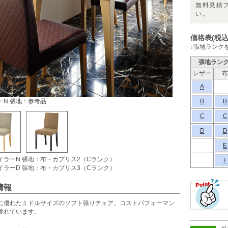
無料見積
い。
価格表(税込
↓張地ランク
張地ラン
レザー
布
A
ーN 張地：参考品
B
B
C
C
D
D
E
イラーN 張地：布・カプリス2（Cランク）
F
イラーD 張地：布・カプリス3（Cランク）
情報
に優れたミドルサイズのソフト張りチェア。コストパフォーマン
優れています。