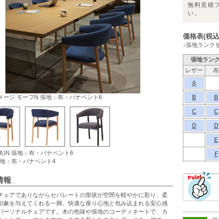
無料見積
い。
価格表(税込
↓張地ランク
張地ラン
レザー
布
A
メージ モーフN 張地：布・バナペント6
B
B
C
C
D
D
E
央)N 張地：布・バナペント6
F
 張地：布・バナペント4
情報
チェアでありながらセパレートの形状が空間を軽やかに彩り、柔
印象を与えてくれる一脚。快適な座り心地と包み込まれる安心感
パーソナルチェアです。木の色味や張地のコーディネートで、カ