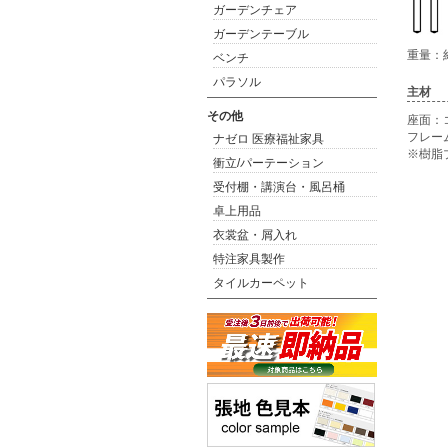
ガーデンチェア
ガーデンテーブル
重量：約
ベンチ
パラソル
主材
その他
座面：
フレー
ナゼロ 医療福祉家具
※樹脂
衝立/パーテーション
受付棚・講演台・風呂桶
卓上用品
衣裳盆・屑入れ
特注家具製作
タイルカーペット