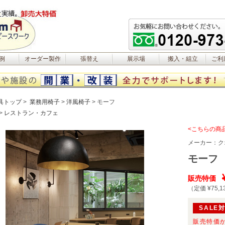
例
オーダー製作
張替え
展示場
搬入・組立
ご利
具トップ
業務用椅子
洋風椅子
モーフ
レストラン・カフェ
<こちらの商
メーカー：
ク
モーフ
販売特価
（定価 ¥75,1
SALE
販売特価