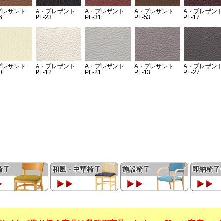
椅子
和風・中華椅子
施設椅子
即納椅子