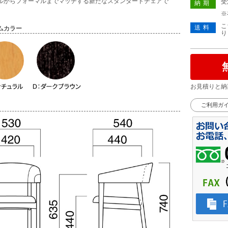
ルからフォーマルまでマッチする新たなスタンダードチェアで
受
納期
※
こ
送料
ムカラー
り
お見積りと納
ご利用ガ