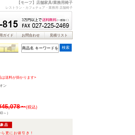
【モーフ】店舗家具/業務用椅子
レストラン・カフェチェア・業務用 店舗椅子
用ガイド
お問合わせ
見積リスト
品は送料が掛かります>
オン
¥45,078～
(税込)
30～
）
対象品
から更にお値引き！