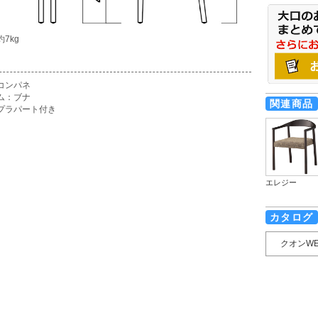
7kg
コンパネ
ム：ブナ
関連商品
プラパート付き
エレジー
カタログ
クオンW