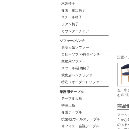
木製椅子
介護・施設椅子
スチール椅子
ラタン椅子
カウンターチェア
ソファー/ベンチ
激安人気ソファー
ロビーソファ/待合ベンチ
設置イ
業務用ソファー
スツール/補助椅子
飲食店ベンチソファ
特注（オーダー）ソファー
左・中
業務用テーブル
右)D
テーブル天板
特注天板
商品
介護テーブル
アーム
抗菌/抗ウイルステーブル
らかな
のある
オフィス・会議テーブル