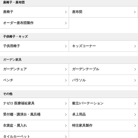
座椅子・座布団
座椅子
座布団
オーダー座布団製作
子供椅子・キッズ
子供用椅子
キッズコーナー
ガーデン家具
ガーデンチェア
ガーデンテーブル
ベンチ
パラソル
その他
ナゼロ 医療福祉家具
衝立/パーテーション
受付棚・講演台・風呂桶
卓上用品
衣裳盆・屑入れ
特注家具製作
タイルカーペット