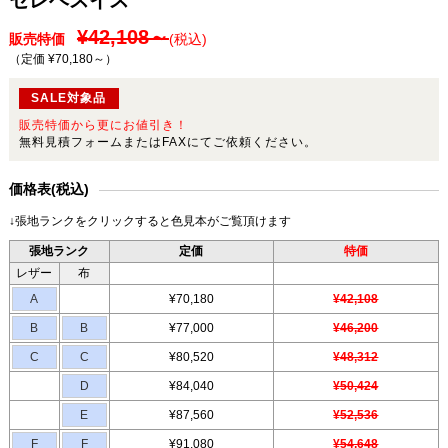
¥42,108～
販売特価
(税込)
（定価 ¥70,180～
）
SALE対象品
販売特価から更にお値引き！
無料見積フォームまたはFAXにてご依頼ください。
価格表(税込)
↓張地ランクをクリックすると色見本がご覧頂けます
張地ランク
定価
特価
レザー
布
A
¥70,180
¥42,108
B
B
¥77,000
¥46,200
C
C
¥80,520
¥48,312
D
¥84,040
¥50,424
E
¥87,560
¥52,536
F
F
¥91,080
¥54,648