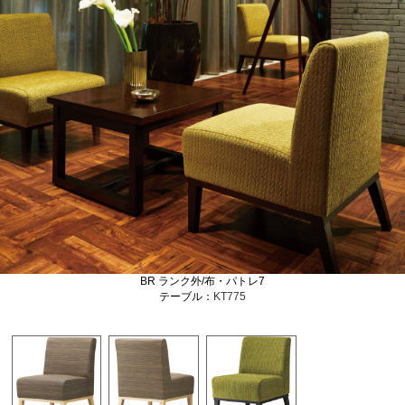
BR ランク外/布・パトレ7
テーブル：
KT775