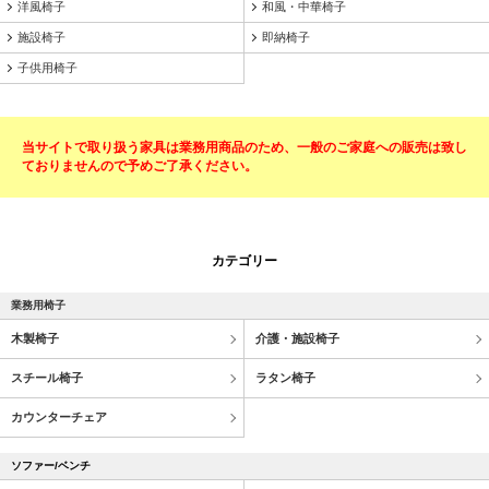
洋風椅子
和風・中華椅子
施設椅子
即納椅子
子供用椅子
当サイトで取り扱う家具は業務用商品のため、一般のご家庭への販売は致し
ておりませんので予めご了承ください。
カテゴリー
業務用椅子
木製椅子
介護・施設椅子
スチール椅子
ラタン椅子
カウンターチェア
ソファー/ベンチ