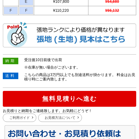
E
¥107,800
¥64,680
F
F
¥110,220
¥66,132
受注後10日前後で出荷
納期
※在庫が無い場合がございます。
こちらの商品は3万円以上でも別途送料が掛かります。 料金はお見
送料
積り時にご案内致します。
無料見積りへ進む
お見積りと納期をご連絡致します。お気軽にどうぞ！
ご利用ガイド
お見積方法について