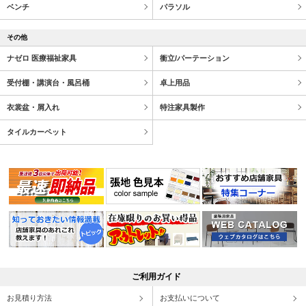
ベンチ
パラソル
その他
ナゼロ 医療福祉家具
衝立/パーテーション
受付棚・講演台・風呂桶
卓上用品
衣裳盆・屑入れ
特注家具製作
タイルカーペット
ご利用ガイド
お見積り方法
お支払いについて