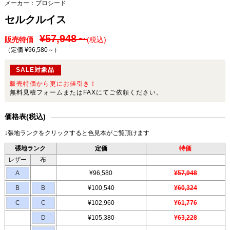
メーカー：
プロシード
セルクルイス
¥57,948～
販売特価
(税込)
（定価 ¥96,580～
）
SALE対象品
販売特価から更にお値引き！
無料見積フォームまたはFAXにてご依頼ください。
価格表(税込)
↓張地ランクをクリックすると色見本がご覧頂けます
張地ランク
定価
特価
レザー
布
A
¥96,580
¥57,948
B
B
¥100,540
¥60,324
C
C
¥102,960
¥61,776
D
¥105,380
¥63,228