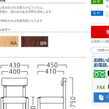
情報
受
納期
※
ら生み出される柔らかなフォルム。
質感が、温かみのある空間を演出します。
こ
送料
り
の柄合わせは別途見積となります
ムカラー
お見積りと納
ご利用ガ