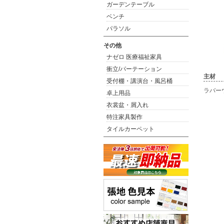
ガーデンテーブル
ベンチ
パラソル
その他
ナゼロ 医療福祉家具
衝立/パーテーション
主材
受付棚・講演台・風呂桶
ラバー
卓上用品
衣裳盆・屑入れ
特注家具製作
タイルカーペット