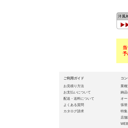
洋風
当
予
ご利用ガイド
コン
お見積り方法
業種
お支払いについて
納品
配送・送料について
オー
よくある質問
張替
カタログ請求
特集
店舗
WE