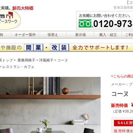
【コ
飲食店舗用家
例
オーダー製作
張替え
展示場
搬入・組立
ご利
具トップ
業務用椅子
洋風椅子
コーヌ
レストラン・カフェ
<こちらの商
メーカー：
プ
コーヌ
販売特価
（定価 ¥38,2
SALE
販売特価