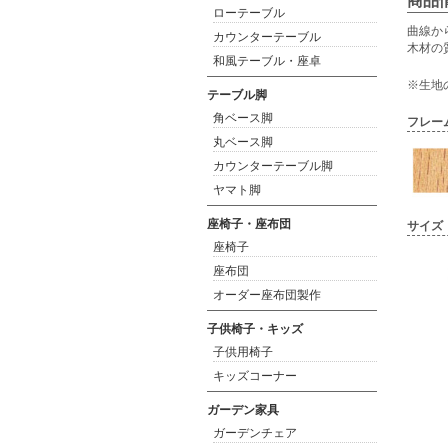
商品
ローテーブル
曲線か
カウンターテーブル
木材の
和風テーブル・座卓
※生地
テーブル脚
角ベース脚
フレー
丸ベース脚
カウンターテーブル脚
ヤマト脚
座椅子・座布団
サイズ
座椅子
座布団
オーダー座布団製作
子供椅子・キッズ
子供用椅子
キッズコーナー
ガーデン家具
ガーデンチェア