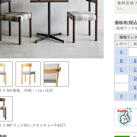
無料見積
い。
価格表(税込
↓張地ランク
張地ラン
レザー
布
A
B
B
C
C
D
E
ス NA 張地 ：D/布・パルパ125
F
F
ス BR ランク外/シグネイチャーT-9227