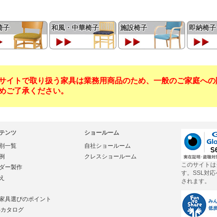
椅子
和風・中華椅子
施設椅子
即納椅子
サイトで取り扱う家具は業務用商品のため、一般のご家庭への
めご了承ください。
テンツ
ショールーム
別一覧
自社ショールーム
例
クレスショールーム
このサイトは
ダー製作
す。SSL対
え
されます。
家具選びのポイント
Bカタログ