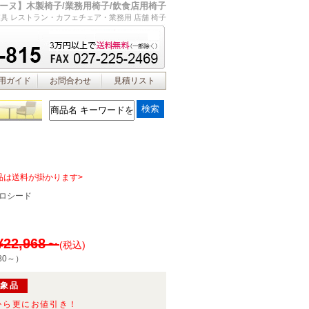
ーヌ】木製椅子/業務用椅子/飲食店用椅子
具 レストラン・カフェチェア・業務用 店舗 椅子
用ガイド
お問合わせ
見積リスト
品は送料が掛かります>
ロシード
¥22,968～
(税込)
80～
）
対象品
から更にお値引き！