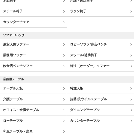
木製椅子
介護・施設椅子
スチール椅子
ラタン椅子
カウンターチェア
ソファー/ベンチ
激安人気ソファー
ロビーソファ/待合ベンチ
業務用ソファー
スツール/補助椅子
飲食店ベンチソファ
特注（オーダー）ソファー
業務用テーブル
テーブル天板
特注天板
介護テーブル
抗菌/抗ウイルステーブル
オフィス・会議テーブル
ダイニングテーブル
ローテーブル
カウンターテーブル
和風テーブル・座卓