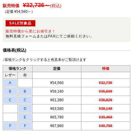
¥32,736～
販売特価
(税込)
（定価 ¥54,560～
）
SALE対象品
販売特価から更にお値引き！
無料見積フォームまたはFAXにてご依頼ください。
価格表(税込)
↓張地ランクをクリックすると色見本がご覧頂けます
張地ランク
定価
特価
レザー
布
A
¥54,560
¥32,736
B
B
¥59,180
¥35,508
C
C
¥61,380
¥36,828
D
¥63,580
¥38,148
E
¥65,780
¥39,468
F
F
¥67,980
¥40,788