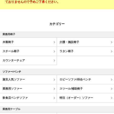
ておりませんので予めご了承ください。
カテゴリー
業務用椅子
木製椅子
介護・施設椅子
スチール椅子
ラタン椅子
カウンターチェア
ソファー/ベンチ
激安人気ソファー
ロビーソファ/待合ベンチ
業務用ソファー
スツール/補助椅子
飲食店ベンチソファ
特注（オーダー）ソファー
業務用テーブル