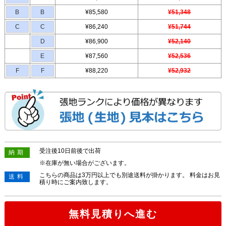
B
B
¥85,580
¥51,348
C
C
¥86,240
¥51,744
D
¥86,900
¥52,140
E
¥87,560
¥52,536
F
F
¥88,220
¥52,932
受注後10日前後で出荷
納期
※在庫が無い場合がございます。
こちらの商品は3万円以上でも別途送料が掛かります。 料金はお見
送料
積り時にご案内致します。
無料見積りへ進む