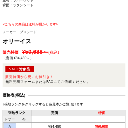
主材：ラバーウッド
背面：ラタンシート
<こちらの商品は送料が掛かります>
メーカー：
プロシード
オリーイス
¥50,688～
販売特価
(税込)
（定価 ¥84,480～
）
SALE対象品
販売特価から更にお値引き！
無料見積フォームまたはFAXにてご依頼ください。
価格表(税込)
↓張地ランクをクリックすると色見本がご覧頂けます
張地ランク
定価
特価
レザー
布
A
¥84,480
¥50,688