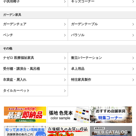
子供用椅子
キッズコーナー
ガーデン家具
ガーデンチェア
ガーデンテーブル
ベンチ
パラソル
その他
ナゼロ 医療福祉家具
衝立/パーテーション
受付棚・講演台・風呂桶
卓上用品
衣裳盆・屑入れ
特注家具製作
タイルカーペット