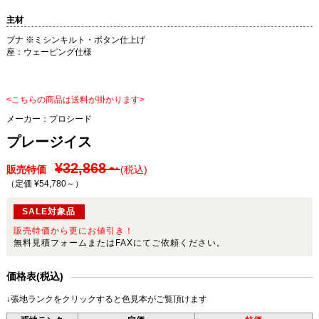
主材
ブナ ※ミシンキルト・ボタン仕上げ
座：ウェーピング仕様
<こちらの商品は送料が掛かります>
メーカー：
プロシード
プレージイス
¥32,868～
販売特価
(税込)
（定価 ¥54,780～
）
SALE対象品
販売特価から更にお値引き！
無料見積フォームまたはFAXにてご依頼ください。
価格表(税込)
↓張地ランクをクリックすると色見本がご覧頂けます