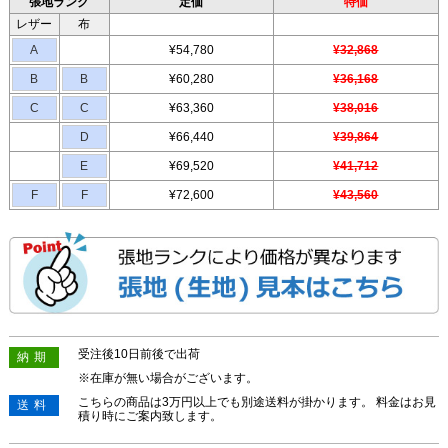
張地ランク
定価
特価
レザー
布
A
¥54,780
¥32,868
B
B
¥60,280
¥36,168
C
C
¥63,360
¥38,016
D
¥66,440
¥39,864
E
¥69,520
¥41,712
F
F
¥72,600
¥43,560
受注後10日前後で出荷
納期
※在庫が無い場合がございます。
こちらの商品は3万円以上でも別途送料が掛かります。 料金はお見
送料
積り時にご案内致します。