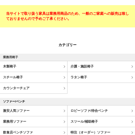
当サイトで取り扱う家具は業務用商品のため、一般のご家庭への販売は致し
ておりませんので予めご了承ください。
カテゴリー
業務用椅子
木製椅子
介護・施設椅子
スチール椅子
ラタン椅子
カウンターチェア
ソファー/ベンチ
激安人気ソファー
ロビーソファ/待合ベンチ
業務用ソファー
スツール/補助椅子
飲食店ベンチソファ
特注（オーダー）ソファー