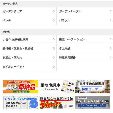
ガーデン家具
ガーデンチェア
ガーデンテーブル
ベンチ
パラソル
その他
ナゼロ 医療福祉家具
衝立/パーテーション
受付棚・講演台・風呂桶
卓上用品
衣裳盆・屑入れ
特注家具製作
タイルカーペット