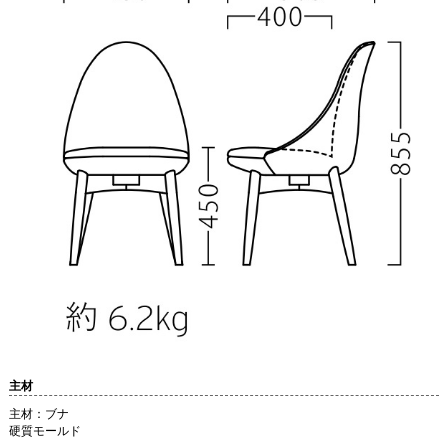
主材
主材：ブナ
硬質モールド