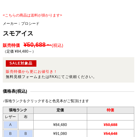
<こちらの商品は送料が掛かります>
メーカー：
プロシード
スモアイス
¥50,688～
販売特価
(税込)
（定価 ¥84,480～
）
SALE対象品
販売特価から更にお値引き！
無料見積フォームまたはFAXにてご依頼ください。
価格表(税込)
↓張地ランクをクリックすると色見本がご覧頂けます
張地ランク
定価
特価
レザー
布
A
¥84,480
¥50,688
B
B
¥91,080
¥54,648