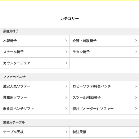
カテゴリー
業務用椅子
木製椅子
介護・施設椅子
スチール椅子
ラタン椅子
カウンターチェア
ソファー/ベンチ
激安人気ソファー
ロビーソファ/待合ベンチ
業務用ソファー
スツール/補助椅子
飲食店ベンチソファ
特注（オーダー）ソファー
業務用テーブル
テーブル天板
特注天板