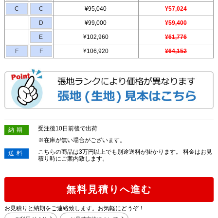
C
C
¥95,040
¥57,024
D
¥99,000
¥59,400
E
¥102,960
¥61,776
F
F
¥106,920
¥64,152
受注後10日前後で出荷
納期
※在庫が無い場合がございます。
こちらの商品は3万円以上でも別途送料が掛かります。 料金はお見
送料
積り時にご案内致します。
無料見積りへ進む
お見積りと納期をご連絡致します。お気軽にどうぞ！