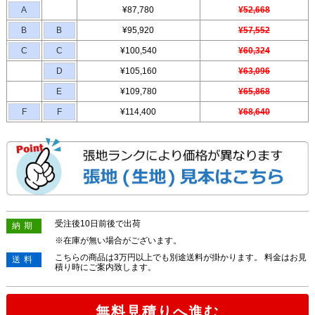
A
¥87,780
¥52,668
B
B
¥95,920
¥57,552
C
C
¥100,540
¥60,324
D
¥105,160
¥63,096
E
¥109,780
¥65,868
F
F
¥114,400
¥68,640
受注後10日前後で出荷
納期
※在庫が無い場合がございます。
こちらの商品は3万円以上でも別途送料が掛かります。 料金はお見
送料
積り時にご案内致します。
無料見積りへ進む