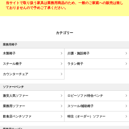
当サイトで取り扱う家具は業務用商品のため、一般のご家庭への販売は致し
ておりませんので予めご了承ください。
カテゴリー
業務用椅子
木製椅子
介護・施設椅子
スチール椅子
ラタン椅子
カウンターチェア
ソファー/ベンチ
激安人気ソファー
ロビーソファ/待合ベンチ
業務用ソファー
スツール/補助椅子
飲食店ベンチソファ
特注（オーダー）ソファー