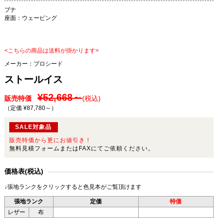
ブナ
座面：ウェーピング
<こちらの商品は送料が掛かります>
メーカー：
プロシード
ストールイス
¥52,668～
販売特価
(税込)
（定価 ¥87,780～
）
SALE対象品
販売特価から更にお値引き！
無料見積フォームまたはFAXにてご依頼ください。
価格表(税込)
↓張地ランクをクリックすると色見本がご覧頂けます
張地ランク
定価
特価
レザー
布