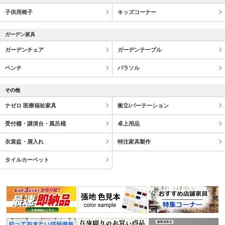
子供用椅子
キッズコーナー
ガーデン家具
ガーデンチェア
ガーデンテーブル
ベンチ
パラソル
その他
ナゼロ 医療福祉家具
衝立/パーテーション
受付棚・講演台・風呂桶
卓上用品
衣裳盆・屑入れ
特注家具製作
タイルカーペット