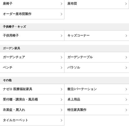
座椅子
座布団
オーダー座布団製作
子供椅子・キッズ
子供用椅子
キッズコーナー
ガーデン家具
ガーデンチェア
ガーデンテーブル
ベンチ
パラソル
その他
ナゼロ 医療福祉家具
衝立/パーテーション
受付棚・講演台・風呂桶
卓上用品
衣裳盆・屑入れ
特注家具製作
タイルカーペット