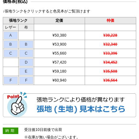
価格表(税込)
↓張地ランクをクリックすると色見本がご覧頂けます
張地ランク
定価
特価
レザー
布
A
¥50,380
¥30,228
B
B
¥53,900
¥32,340
C
C
¥55,660
¥33,396
D
¥57,420
¥34,452
E
¥59,180
¥35,508
F
F
¥60,940
¥36,564
受注後10日前後で出荷
納期
※在庫が無い場合がございます。