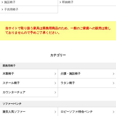
施設椅子
即納椅子
子供用椅子
当サイトで取り扱う家具は業務用商品のため、一般のご家庭への販売は致し
ておりませんので予めご了承ください。
カテゴリー
業務用椅子
木製椅子
介護・施設椅子
スチール椅子
ラタン椅子
カウンターチェア
ソファー/ベンチ
激安人気ソファー
ロビーソファ/待合ベンチ