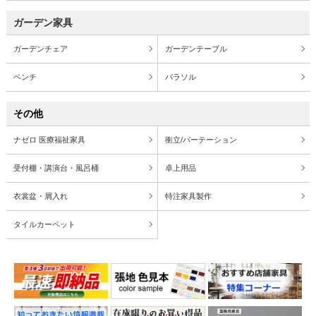
ガーデン家具
ガーデンチェア
ガーデンテーブル
ベンチ
パラソル
その他
ナゼロ 医療福祉家具
衝立/パーテーション
受付棚・講演台・風呂桶
卓上用品
衣裳盆・屑入れ
特注家具製作
タイルカーペット