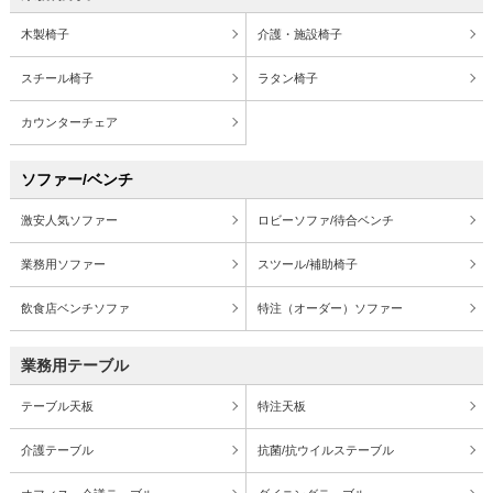
木製椅子
介護・施設椅子
スチール椅子
ラタン椅子
カウンターチェア
ソファー/ベンチ
激安人気ソファー
ロビーソファ/待合ベンチ
業務用ソファー
スツール/補助椅子
飲食店ベンチソファ
特注（オーダー）ソファー
業務用テーブル
テーブル天板
特注天板
介護テーブル
抗菌/抗ウイルステーブル