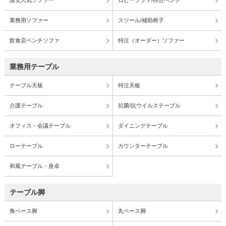
激安人気ソファー
ロビーソファ/待合ベンチ
業務用ソファー
スツール/補助椅子
飲食店ベンチソファ
特注（オーダー）ソファー
業務用テーブル
テーブル天板
特注天板
介護テーブル
抗菌/抗ウイルステーブル
オフィス・会議テーブル
ダイニングテーブル
ローテーブル
カウンターテーブル
和風テーブル・座卓
テーブル脚
角ベース脚
丸ベース脚