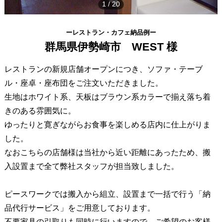
1
/
20
ーレストラン・カフェ納品例ー
群馬県伊勢崎市 WEST 様
レストランの新規店舗オープンにつき、ソファ・テーブ
ル・座卓・座布団をご注文いただきました。
生地はホワイト系、天板はブラウン系カラーで揃え落ち着
きのある雰囲気に。
ゆったりと寛ぎながらお食事を楽しめる店内に仕上がりま
した。
なおこちらの店舗様は当社から近い距離にあったため、搬
入設置まで全て弊社スタッフが担当致しました。
ピースワークでは搬入から組立、設置まで一括で行う「納
品代行サービス」をご用意しております。
不要家具の引取りも同時に行いますので、ご希望のお客様