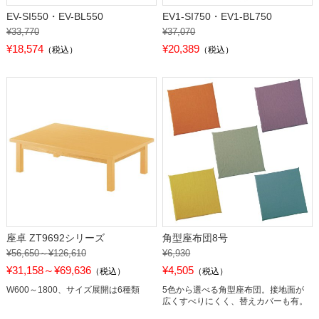
EV-SI550・EV-BL550
EV1-SI750・EV1-BL750
¥33,770
¥37,070
¥18,574
¥20,389
（税込）
（税込）
座卓 ZT9692シリーズ
角型座布団8号
¥56,650～¥126,610
¥6,930
¥31,158～¥69,636
¥4,505
（税込）
（税込）
W600～1800、サイズ展開は6種類
5色から選べる角型座布団。接地面が
広くすべりにくく、替えカバーも有。