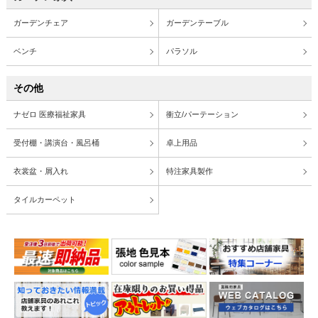
ガーデンチェア
ガーデンテーブル
ベンチ
パラソル
その他
ナゼロ 医療福祉家具
衝立/パーテーション
受付棚・講演台・風呂桶
卓上用品
衣裳盆・屑入れ
特注家具製作
タイルカーペット