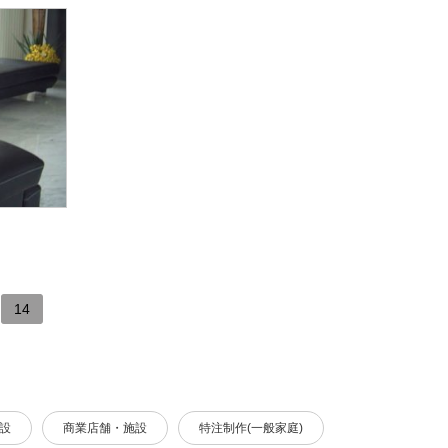
14
設
商業店舗・施設
特注制作(一般家庭)