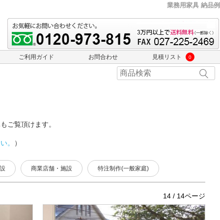
業務用家具 納品例
ご利用ガイド
お問合わせ
見積リスト
0
真もご覧頂けます。
さい。
）
設
商業店舗・施設
特注制作(一般家庭)
14 / 14ページ