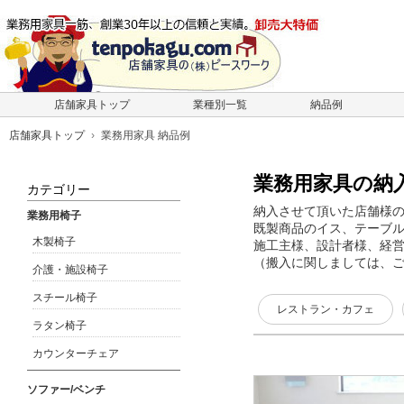
店舗家具トップ
業種別一覧
納品例
店舗家具トップ
業務用家具 納品例
業務用家具の納
カテゴリー
納入させて頂いた店舗様
業務用椅子
既製商品のイス、テーブ
木製椅子
施工主様、設計者様、経
（搬入に関しましては、
介護・施設椅子
スチール椅子
レストラン・カフェ
ラタン椅子
カウンターチェア
ソファー/ベンチ