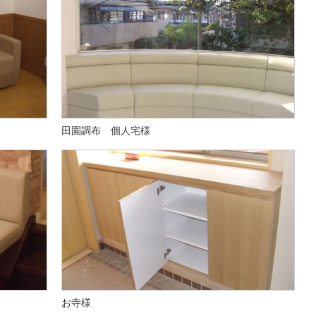
田園調布 個人宅様
お寺様