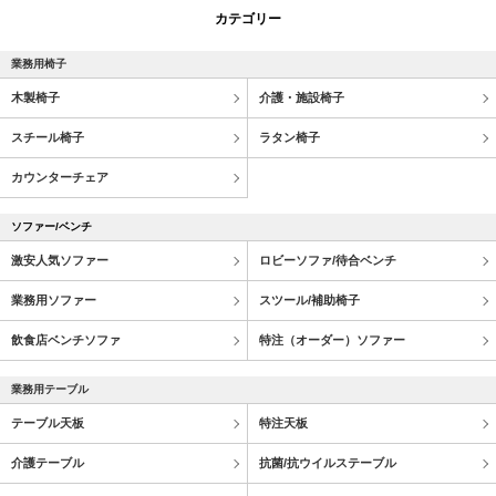
カテゴリー
業務用椅子
木製椅子
介護・施設椅子
スチール椅子
ラタン椅子
カウンターチェア
ソファー/ベンチ
激安人気ソファー
ロビーソファ/待合ベンチ
業務用ソファー
スツール/補助椅子
飲食店ベンチソファ
特注（オーダー）ソファー
業務用テーブル
テーブル天板
特注天板
介護テーブル
抗菌/抗ウイルステーブル