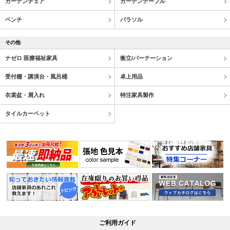
ガーデンチェア
ガーデンテーブル
ベンチ
パラソル
その他
ナゼロ 医療福祉家具
衝立/パーテーション
受付棚・講演台・風呂桶
卓上用品
衣裳盆・屑入れ
特注家具製作
タイルカーペット
ご利用ガイド