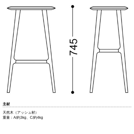
主材
天然木（アッシュ材）
重量：A/約3kg、C/約4kg