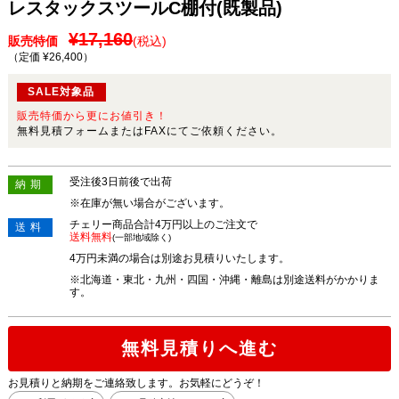
レスタックスツールC棚付(既製品)
¥17,160
販売特価
(税込)
（定価 ¥26,400
）
SALE対象品
販売特価から更にお値引き！
無料見積フォームまたはFAXにてご依頼ください。
受注後3日前後で出荷
納期
※在庫が無い場合がございます。
チェリー商品合計4万円以上のご注文で
送料
送料無料
(一部地域除く)
4万円未満の場合は別途お見積りいたします。
※北海道・東北・九州・四国・沖縄・離島は別途送料がかかりま
す。
無料見積りへ進む
お見積りと納期をご連絡致します。お気軽にどうぞ！