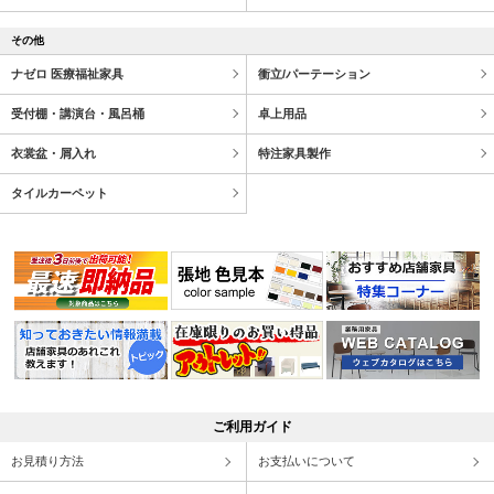
その他
ナゼロ 医療福祉家具
衝立/パーテーション
受付棚・講演台・風呂桶
卓上用品
衣裳盆・屑入れ
特注家具製作
タイルカーペット
ご利用ガイド
お見積り方法
お支払いについて