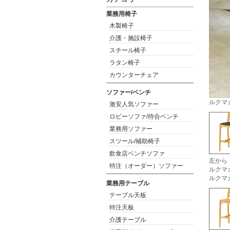
業務用椅子
木製椅子
介護・施設椅子
スチール椅子
ラタン椅子
カウンターチェア
ソファー/ベンチ
ルクマカ
激安人気ソファー
ロビーソファ/待合ベンチ
業務用ソファー
スツール/補助椅子
飲食店ベンチソファ
左から
特注（オーダー）ソファー
ルクマ
ルクマカ
業務用テーブル
テーブル天板
特注天板
介護テーブル