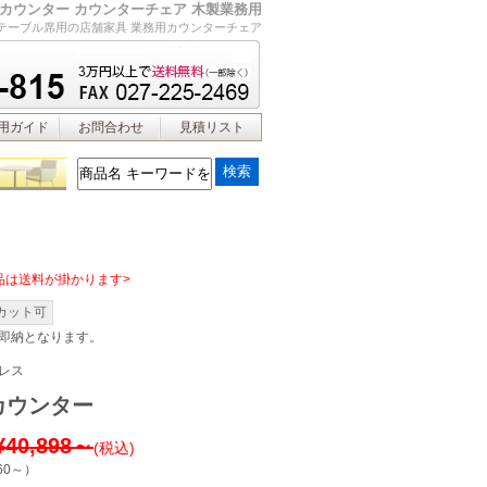
カウンター カウンターチェア 木製業務用
テーブル席用の店舗家具 業務用カウンターチェア
用ガイド
お問合わせ
見積リスト
品は送料が掛かります>
カット可
即納となります。
レス
カウンター
¥40,898～
(税込)
60～
）