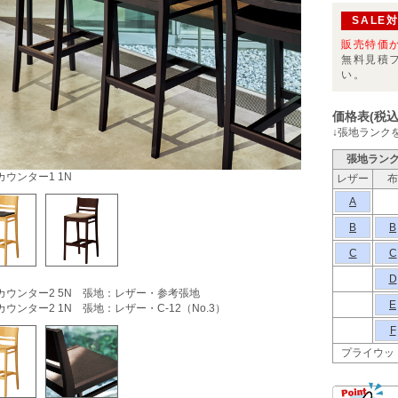
SALE
販売特価
無料見積
い。
価格表(税込
↓張地ランク
張地ラン
ウンター1 1N
レザー
布
A
B
B
C
C
D
カウンター2 5N 張地：レザー・参考張地
E
ウンター2 1N 張地：レザー・C-12（No.3）
F
プライウッ