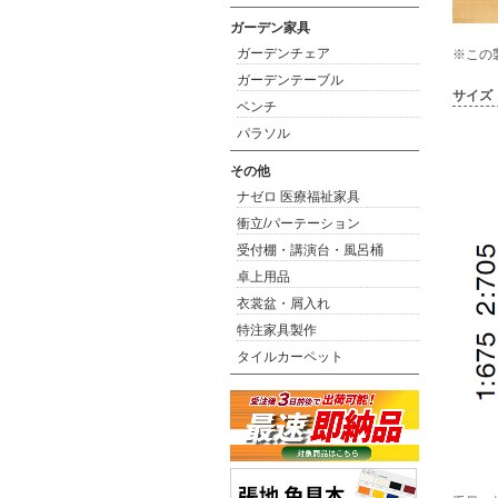
ガーデン家具
ガーデンチェア
※この
ガーデンテーブル
サイズ
ベンチ
パラソル
その他
ナゼロ 医療福祉家具
衝立/パーテーション
受付棚・講演台・風呂桶
卓上用品
衣裳盆・屑入れ
特注家具製作
タイルカーペット