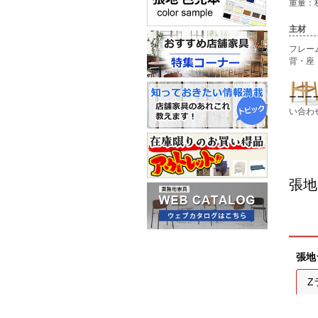
重量：板座
主材
フレー
背・座
い合わ