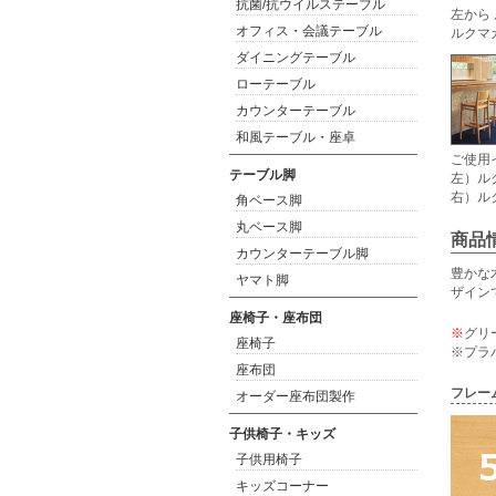
抗菌/抗ウイルステーブル
左から 
オフィス・会議テーブル
ルクマカ
ダイニングテーブル
ローテーブル
カウンターテーブル
和風テーブル・座卓
ご使用
テーブル脚
左）ル
右）ル
角ベース脚
丸ベース脚
商品
カウンターテーブル脚
豊かな
ヤマト脚
ザイン
座椅子・座布団
※
グリ
座椅子
※プラ
座布団
フレー
オーダー座布団製作
子供椅子・キッズ
子供用椅子
キッズコーナー