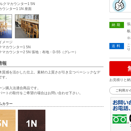
ルクマカウンター1 5N
ウンター1 1N 座面
張
納期
板
※
イメージ
こ
送料
クマカウンター1 5N
り
クマカウンター2 5N 張地：布地・D-55（グレー）
情報
木質感を活かした仕上。素材の上質さが引き立つベーシックなデ
です。
お見積りと納
ーン購入法適合商品です。
ご利用ガ
パートの取付をご希望の場合はお問い合わせ下さい。
ムカラー