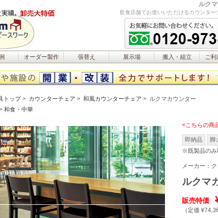
ルクマ
飲食店舗でお使いいただけるカウンター
例
オーダー製作
張替え
展示場
搬入・組立
ご利
具トップ
カウンターチェア
和風カウンターチェア
ルクマカウンター
和食・中華
<こちらの商
即納品
脚
※既製品のみ
メーカー：
ク
ルクマ
販売特価
（定価 ¥74,3