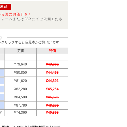
対象品
から更にお値引き！
フォームまたはFAXにてご依頼くださ
)
をクリックすると色見本がご覧頂けます
ク
定価
特価
¥79,640
¥43,802
¥80,850
¥44,468
¥81,620
¥44,891
¥82,280
¥45,254
¥84,590
¥46,525
¥87,780
¥48,279
ド
¥74,360
¥40,898