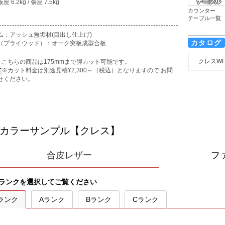
 6.2kg / 張座 7.5kg
カウンター
テーブル一覧
ム：アッシュ無垢材(目出し仕上げ)
カタログ
（プライウッド）：オーク突板成型合板
クレスW
こちらの商品は175mmまで脚カット可能です。
※カット料金は別途見積¥2,300～（税込）となりますので お問
せください。