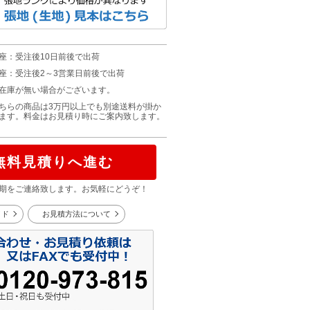
座：受注後10日前後で出荷
座：受注後2～3営業日前後で出荷
在庫が無い場合がございます。
ちらの商品は3万円以上でも別途送料が掛か
ます。料金はお見積り時にご案内致します。
無料見積りへ進む
期をご連絡致します。お気軽にどうぞ！
イド
お見積方法について