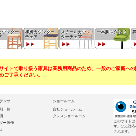
カウンター
和風カウンター
スチールカウン
一本脚スタンド
ア
チェア
ターチェア
サイトで取り扱う家具は業務用商品のため、一般のご家庭への
めご了承ください。
テンツ
ショールーム
別一覧
自社ショールーム
例
クレスショールーム
このサイトは
ダー製作
す。SSL対
え
されます。