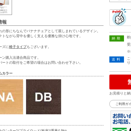
情報
れの形にちなんでバナナチェアとして親しまれているデザイン。
クトながら背中を優しく支える優雅な掛け心地です。
即
納期
受
ーズに
椅子タイプ
もございます。
※
ーン購入法適合商品です。
こ
送料
パートの取付をご希望の場合はお問い合わせ下さい。
り
ムカラー
お見積りと納
ご利用ガ
ウンター1(プライウッド(板座))重量4.9kg