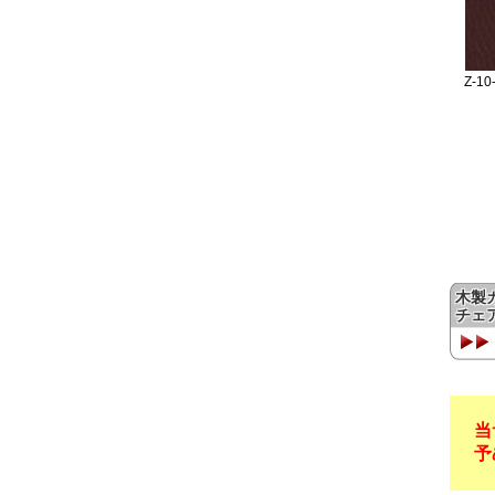
木製
チェ
当
予