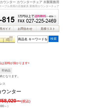
カウンター カウンターチェア 木製業務用
テーブル席用の店舗家具 業務用カウンターチェア
用ガイド
お問合わせ
見積リスト
品は送料が掛かります>
即納品
納となります。
レス
カウンター
¥58,020～
(税込)
490～
）