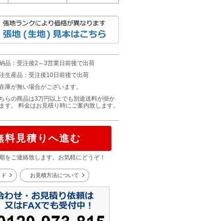
納品：受注後2～3営業日前後で出荷
注生産品：受注後10日前後で出荷
在庫が無い場合がございます。
ちらの商品は3万円以上でも別途送料が掛か
ます。 料金はお見積り時にご案内致します。
無料見積りへ進む
期をご連絡致します。お気軽にどうぞ！
イド
お見積方法について