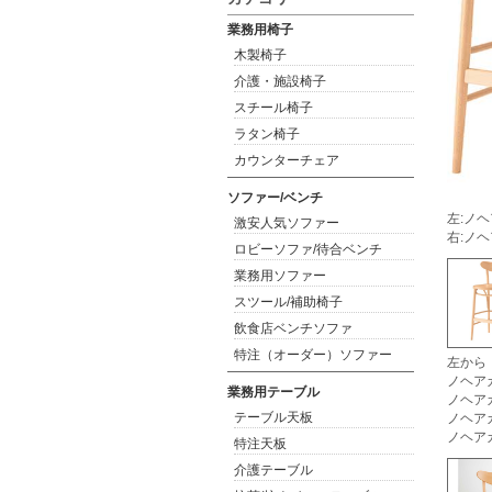
業務用椅子
木製椅子
介護・施設椅子
スチール椅子
ラタン椅子
カウンターチェア
ソファー/ベンチ
左:ノヘ
激安人気ソファー
右:ノヘ
ロビーソファ/待合ベンチ
業務用ソファー
スツール/補助椅子
飲食店ベンチソファ
特注（オーダー）ソファー
左から
ノヘアカ
業務用テーブル
ノヘアカ
テーブル天板
ノヘア
ノヘアカ
特注天板
介護テーブル