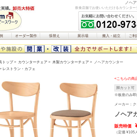
ノヘア
飲食店舗でお使いいただけるカウンター
例
オーダー製作
張替え
展示場
搬入・組立
ご利
具トップ
カウンターチェア
木製カウンターチェア
ノヘアカウンター
レストラン・カフェ
<こちらの商
脚カット可
※板座のみ即
メーカー：
ク
ノヘア
販売特価
（定価 ¥105,