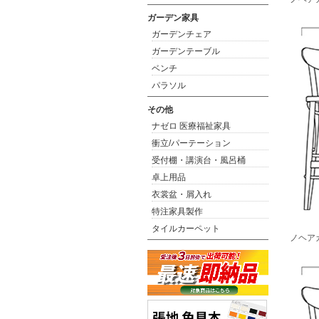
ガーデン家具
ガーデンチェア
ガーデンテーブル
ベンチ
パラソル
その他
ナゼロ 医療福祉家具
衝立/パーテーション
受付棚・講演台・風呂桶
卓上用品
衣裳盆・屑入れ
特注家具製作
タイルカーペット
ノヘアカ