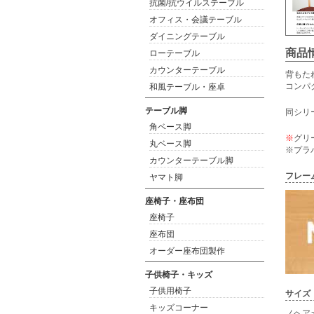
抗菌/抗ウイルステーブル
オフィス・会議テーブル
ダイニングテーブル
商品
ローテーブル
カウンターテーブル
背もた
コンパ
和風テーブル・座卓
テーブル脚
同シリ
角ベース脚
※
グリ
丸ベース脚
※プラ
カウンターテーブル脚
フレー
ヤマト脚
座椅子・座布団
座椅子
座布団
オーダー座布団製作
子供椅子・キッズ
子供用椅子
サイズ
キッズコーナー
ノヘアカ