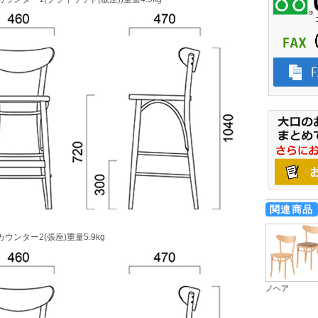
関連商品
ウンター2(張座)重量5.9kg
ノヘア