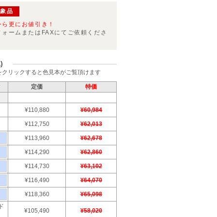
対象品
から更にお値引き！
フォームまたはFAXにてご依頼くださ
)
をクリックすると色見本がご覧頂けます
ク
定価
特価
¥110,880
¥60,984
¥112,750
¥62,013
¥113,960
¥62,678
¥114,290
¥62,860
¥114,730
¥63,102
¥116,490
¥64,070
¥118,360
¥65,098
ド
¥105,490
¥58,020