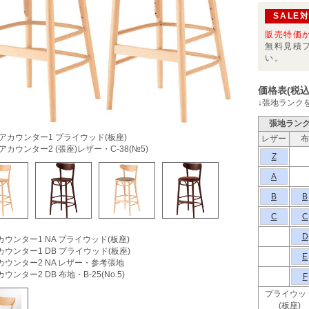
SALE
販売特価
無料見積
い。
価格表(税込
↓張地ランク
張地ラン
アカウンター1 プライウッド(板座)
レザー
布
アカウンター2 (張座)レザー・C-38(№5)
Z
A
B
B
C
C
D
ウンター1 NA プライウッド(板座)
ウンター1 DB プライウッド(板座)
E
カウンター2 NA レザー・参考張地
ウンター2 DB 布地・B-25(No.5)
F
プライウッ
(板座)