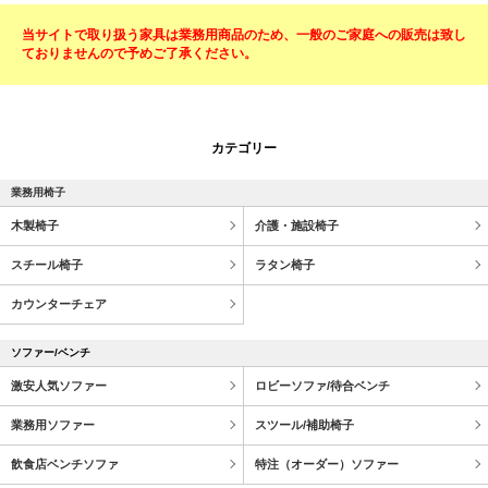
当サイトで取り扱う家具は業務用商品のため、一般のご家庭への販売は致し
ておりませんので予めご了承ください。
カテゴリー
業務用椅子
木製椅子
介護・施設椅子
スチール椅子
ラタン椅子
カウンターチェア
ソファー/ベンチ
激安人気ソファー
ロビーソファ/待合ベンチ
業務用ソファー
スツール/補助椅子
飲食店ベンチソファ
特注（オーダー）ソファー