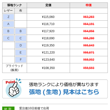
張地ランク
定価
特価
レザー
布
Z
¥115,060
¥63,283
A
¥116,710
¥64,191
B
B
¥117,920
¥64,856
C
C
¥118,690
¥65,280
D
¥119,350
¥65,643
E
¥121,220
¥66,671
F
¥123,640
¥68,002
プライウッド
¥108,350
¥59,593
(板座)
受注後10日前後で出荷
納期