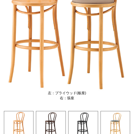
左：プライウッド(板座)
右：張座