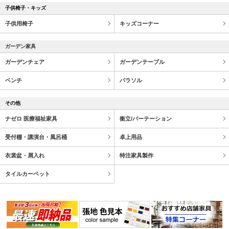
子供椅子・キッズ
子供用椅子
キッズコーナー
ガーデン家具
ガーデンチェア
ガーデンテーブル
ベンチ
パラソル
その他
ナゼロ 医療福祉家具
衝立/パーテーション
受付棚・講演台・風呂桶
卓上用品
衣裳盆・屑入れ
特注家具製作
タイルカーペット