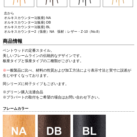
左から
オルキスカウンター1(板座) NA
オルキスカウンター1(板座) DB
オルキスカウンター1(板座) BL
オルキスカウンター2（張座）NA 張材：レザー・Z-10（No.8）
商品情報
ベントウッドの定番スタイル。
美しいフレームラインの伝統的なデザインです。
板座タイプと張座タイプの二種類がございます。
※
一般製品に比べ、材料の性質および加工方法により表示寸法と実寸に誤差が
生じやすくなっております。
同シリーズに
椅子タイプ
もございます。
※グリーン購入法適合品
※プラパートの取付をご希望の場合はお問い合わせ下さい。
フレームカラー