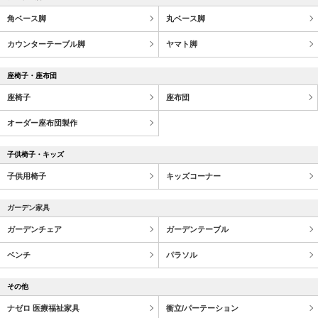
角ベース脚
丸ベース脚
カウンターテーブル脚
ヤマト脚
座椅子・座布団
座椅子
座布団
オーダー座布団製作
子供椅子・キッズ
子供用椅子
キッズコーナー
ガーデン家具
ガーデンチェア
ガーデンテーブル
ベンチ
パラソル
その他
ナゼロ 医療福祉家具
衝立/パーテーション