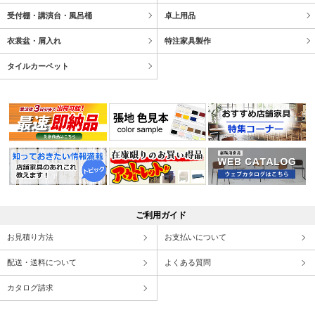
受付棚・講演台・風呂桶
卓上用品
衣裳盆・屑入れ
特注家具製作
タイルカーペット
ご利用ガイド
お見積り方法
お支払いについて
配送・送料について
よくある質問
カタログ請求