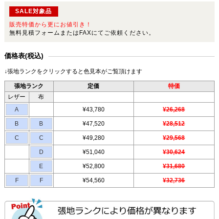
SALE対象品
販売特価から更にお値引き！
無料見積フォームまたはFAXにてご依頼ください。
価格表(税込)
↓張地ランクをクリックすると色見本がご覧頂けます
張地ランク
定価
特価
レザー
布
A
¥43,780
¥26,268
B
B
¥47,520
¥28,512
C
C
¥49,280
¥29,568
D
¥51,040
¥30,624
E
¥52,800
¥31,680
F
F
¥54,560
¥32,736