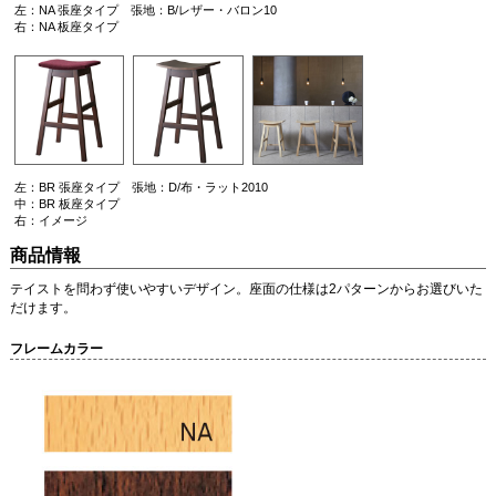
左：NA 張座タイプ 張地：B/レザー・バロン10
右：NA 板座タイプ
左：BR 張座タイプ 張地：D/布・ラット2010
中：BR 板座タイプ
右：イメージ
商品情報
テイストを問わず使いやすいデザイン。座面の仕様は2パターンからお選びいた
だけます。
フレームカラー