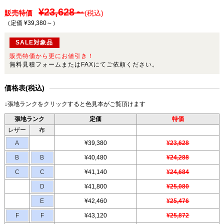
¥23,628～
販売特価
(税込)
（定価 ¥39,380～
）
SALE対象品
販売特価から更にお値引き！
無料見積フォームまたはFAXにてご依頼ください。
価格表(税込)
↓張地ランクをクリックすると色見本がご覧頂けます
張地ランク
定価
特価
レザー
布
A
¥39,380
¥23,628
B
B
¥40,480
¥24,288
C
C
¥41,140
¥24,684
D
¥41,800
¥25,080
E
¥42,460
¥25,476
F
F
¥43,120
¥25,872