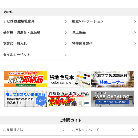
その他
ナゼロ 医療福祉家具
衝立/パーテーション
受付棚・講演台・風呂桶
卓上用品
衣裳盆・屑入れ
特注家具製作
タイルカーペット
ご利用ガイド
お見積り方法
お支払いについて