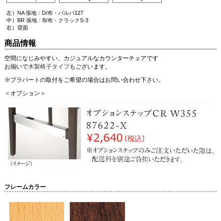
左）NA 張地：D/布・パルパ127
中）BR 張地：B/布・クラックS-3
右）背面
商品情報
空間になじみやすい、カジュアルなカウンターチェアです
お揃いで
木製椅子タイプ
もございます。
※プラパートの取付をご希望の場合はお問い合わせ下さい。
＜オプション＞
フレームカラー