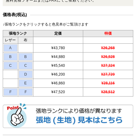
無料見積フォームまたはFAXにてご依頼ください。
価格表(税込)
↓張地ランクをクリックすると色見本がご覧頂けます
張地ランク
定価
特価
レザー
布
A
¥43,780
¥26,268
B
B
¥44,880
¥26,928
C
C
¥45,540
¥27,324
D
¥46,200
¥27,720
E
¥46,860
¥28,116
F
F
¥47,520
¥28,512